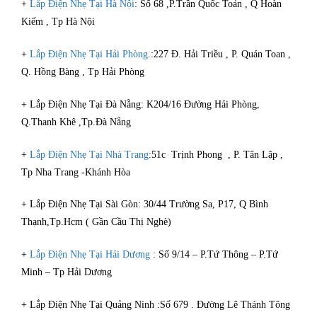
+
Lắp Điện Nhẹ Tại Hà Nội
: Số 68 ,P.Trần Quốc Toản , Q Hoàn
Kiếm , Tp Hà Nội
+
Lắp Điện Nhẹ Tại Hải Phòng
.:227 Đ. Hải Triều , P. Quán Toan ,
Q. Hồng Bàng , Tp Hải Phòng
+ Lắp Điện Nhẹ Tại Đà Nẵng: K204/16 Đường Hải Phòng,
Q.Thanh Khê ,Tp.Đà Nẵng
+
Lắp Điện Nhẹ Tại Nhà Trang
:51c Trịnh Phong , P. Tân Lập ,
Tp Nha Trang -Khánh Hòa
+ Lắp Điện Nhẹ Tại Sài Gòn: 30/44 Trường Sa, P17, Q Bình
Thạnh,Tp.Hcm ( Gần Cầu Thị Nghè)
+
Lắp Điện Nhẹ Tại Hải Dương
: Số 9/14 – P.Tứ Thông – P.Tứ
Minh – Tp Hải Dương
+ Lắp Điện Nhẹ Tại Quảng Ninh :Số 679 . Đường Lê Thánh Tông