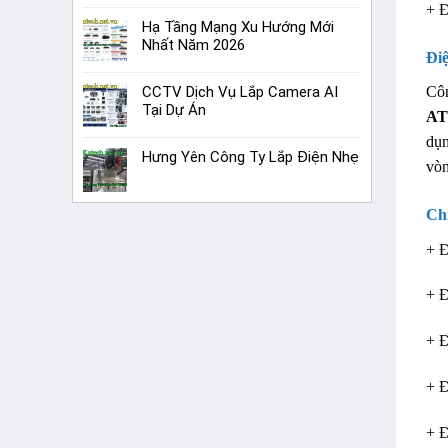
+ 
Hạ Tầng Mạng Xu Hướng Mới
Nhất Năm 2026
Đi
Cô
CCTV Dịch Vụ Lắp Camera AI
Tại Dự Án
A
dụn
Hưng Yên Công Ty Lắp Điện Nhẹ
vòn
Ch
+ Đ
+ 
+ Đ
+ Đ
+ Đ