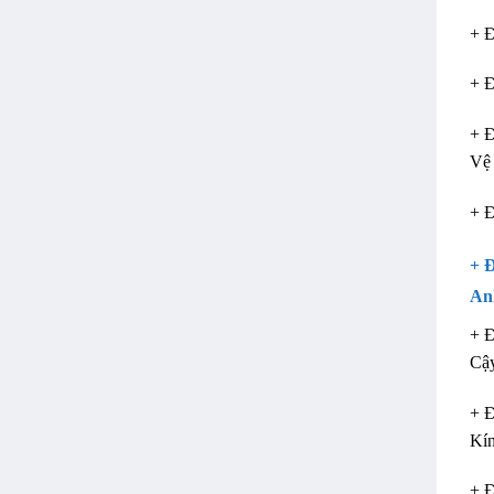
+ Đ
+ 
+ Đ
Vệ 
+ Đ
+ 
An
+ Đ
Cậy
+ 
Kí
+ 