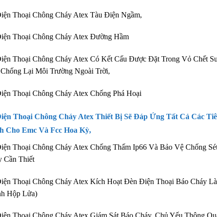
iện Thoại Chông Cháy Atex Tàu Điện Ngầm,
Điện Thoại Chông Cháy Atex Đường Hầm
iện Thoại Chông Cháy Atex Có Kết Cấu Được Đặt Trong Vỏ Chết S
Chống Lại Môi Trường Ngoài Trời,
iện Thoại Chông Cháy Atex Chống Phá Hoại
Điện Thoại Chông Cháy Atex Thiết Bị Sẽ Đáp Ứng Tất Cả Các T
h Cho Emc Và Fcc Hoa Kỳ,
iện Thoại Chông Cháy Atex Chống Thấm Ip66 Và Bảo Vệ Chống Sét
 Cần Thiết
Điện Thoại Chông Cháy Atex Kích Hoạt Đèn Điện Thoại Báo Cháy 
nh Hộp Lửa)
Điện Thoại Chông Cháy Atex Giám Sát Báo Cháy, Chủ Yếu Thông Q