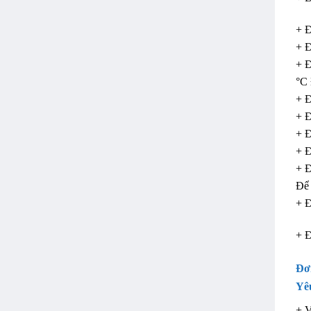
+ 
+ Đ
+ Đ
°C 
+ 
+ Đ
+ Đ
+ Đ
+ Đ
Để
+ 
+ 
Đơ
Yê
+ V