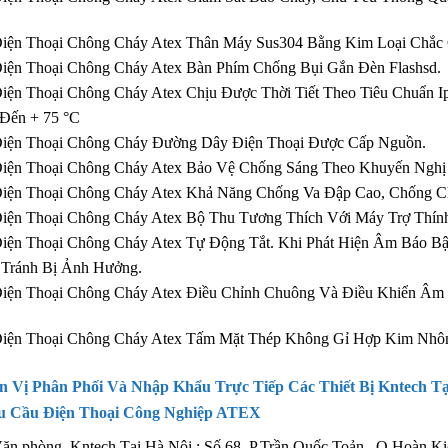
Điện Thoại Chông Cháy Atex Thân Máy Sus304 Bằng Kim Loại Chắc
iện Thoại Chông Cháy Atex Bàn Phím Chống Bụi Gắn Đèn Flashsd.
iện Thoại Chông Cháy Atex Chịu Được Thời Tiết Theo Tiêu Chuẩn I
Đến + 75 °C
Điện Thoại Chông Cháy Đường Dây Điện Thoại Được Cấp Nguồn.
iện Thoại Chông Cháy Atex Bảo Vệ Chống Sáng Theo Khuyến Nghị 
iện Thoại Chông Cháy Atex Khả Năng Chống Va Đập Cao, Chống Ch
iện Thoại Chông Cháy Atex Bộ Thu Tương Thích Với Máy Trợ Thính
iện Thoại Chông Cháy Atex Tự Động Tắt. Khi Phát Hiện Âm Báo B
 Tránh Bị Ảnh Hưởng.
Điện Thoại Chông Cháy Atex Điều Chỉnh Chuông Và Điều Khiển Âm
Điện Thoại Chông Cháy Atex Tấm Mặt Thép Không Gỉ Hợp Kim N
n Vị Phân Phối Và Nhập Khẩu Trực Tiếp Các Thiết Bị Kntech T
u Cầu Điện Thoại Công Nghiệp ATEX
ăn phòng Kntech Tại Hà Nội : Số 68 ,P.Trần Quốc Toản , Q Hoàn K