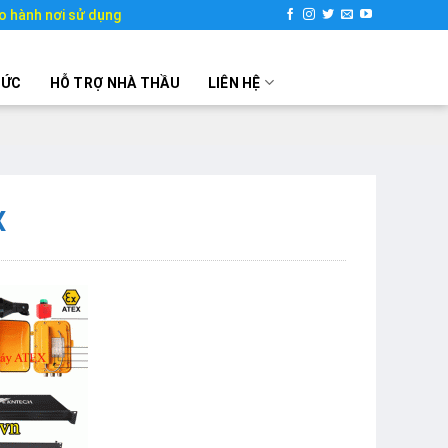
o hành nơi sử dụng
TỨC
HỖ TRỢ NHÀ THẦU
LIÊN HỆ
X