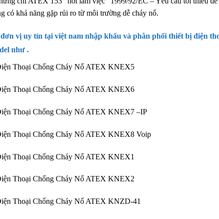
hứng chỉ ATEX 153 “nơi làm việc” 1999/92/EC – Yêu cầu tối thiểu để c
g có khả năng gặp rủi ro từ môi trường dễ cháy nổ.
đơn vị uy tín tại việt nam nhập khẩu và phân phối thiết bị điện 
del như .
Điện Thoại Chống Cháy Nổ ATEX KNEX5
Điện Thoại Chống Cháy Nổ ATEX KNEX6
Điện Thoại Chống Cháy Nổ ATEX KNEX7 –IP
Điện Thoại Chống Cháy Nổ ATEX KNEX8 Voip
Điện Thoại Chống Cháy Nổ ATEX KNEX1
Điện Thoại Chống Cháy Nổ ATEX KNEX2
Điện Thoại Chống Cháy Nổ ATEX KNZD-41