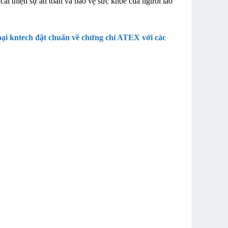
ải thiện sự an toàn và bảo vệ sức khỏe của người lao
thoại kntech đặt chuẩn về chứng chỉ ATEX với các