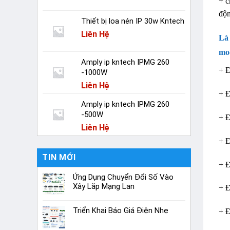
+ c
độn
Thiết bị loa nén IP 30w Kntech
Liên Hệ
Là 
mo
Amply ip kntech IPMG 260
+ 
-1000W
Liên Hệ
+ 
Amply ip kntech IPMG 260
-500W
+ 
Liên Hệ
+ 
TIN MỚI
+ 
Ứng Dụng Chuyển Đổi Số Vào
Xây Lắp Mạng Lan
+ 
Triển Khai Báo Giá Điện Nhẹ
+ 