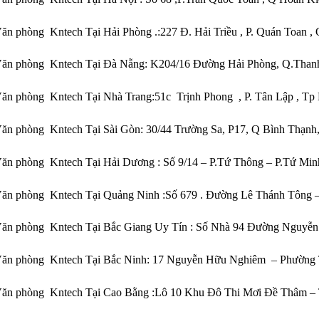
ăn phòng Kntech Tại Hải Phòng .:227 Đ. Hải Triều , P. Quán Toan ,
Văn phòng Kntech Tại Đà Nẵng: K204/16 Đường Hải Phòng, Q.Than
ăn phòng Kntech Tại Nhà Trang:51c Trịnh Phong , P. Tân Lập , T
ăn phòng Kntech Tại Sài Gòn: 30/44 Trường Sa, P17, Q Bình Thạn
ăn phòng Kntech Tại Hải Dương : Số 9/14 – P.Tứ Thông – P.Tứ Mi
ăn phòng Kntech Tại Quảng Ninh :Số 679 . Đường Lê Thánh Tông –
Văn phòng Kntech Tại Bắc Giang Uy Tín : Số Nhà 94 Đường Nguyễ
Văn phòng Kntech Tại Bắc Ninh: 17 Nguyễn Hữu Nghiêm – Phường T
Văn phòng Kntech Tại Cao Bằng :Lô 10 Khu Đô Thi Mơi Đề Thâm –