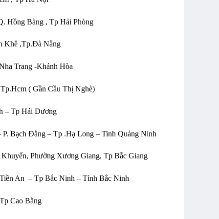
 Q. Hồng Bàng , Tp Hải Phòng
h Khê ,Tp.Đà Nẵng
p Nha Trang -Khánh Hòa
h,Tp.Hcm ( Gần Cầu Thị Nghè)
nh – Tp Hải Dương
 P. Bạch Đằng – Tp .Hạ Long – Tinh Quảng Ninh
n Khuyến, Phường Xương Giang, Tp Bắc Giang
iền An – Tp Bắc Ninh – Tỉnh Bắc Ninh
 Tp Cao Bằng