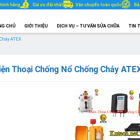
hính hãng
Giá ưu đãi nhất
Vận chuyển toàn quốc
Bả
NG CHỦ
GIỚI THIỆU
DỊCH VỤ – TƯ VẤN SỬA CHỮA
TIN 
 Cháy ATEX
iện Thoại Chống Nổ Chống Cháy ATE