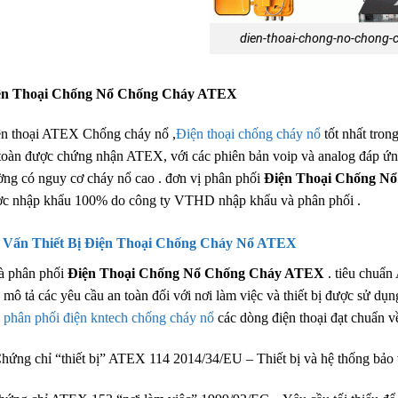
dien-thoai-chong-no-chong-
ện Thoại Chống Nổ Chống Cháy ATEX
n thoại ATEX Chống cháy nổ ,
Điện thoại chống cháy nổ
tốt nhất tron
toàn được chứng nhận ATEX, với các phiên bản voip và analog đáp ứng v
ờng có nguy cơ cháy nổ cao . đơn vị phân phối
Điện Thoại Chống N
c nhập khẩu 100% do công ty VTHD nhập khẩu và phân phối .
 Vấn Thiết Bị Điện Thoại Chống Cháy Nổ ATEX
à phân phối
Điện Thoại Chống Nổ Chống Cháy ATEX
. tiêu chuẩn
mô tả các yêu cầu an toàn đối với nơi làm việc và thiết bị được sử d
p
phân phối điện kntech chống cháy nổ
các dòng điện thoại đạt chuẩn 
hứng chỉ “thiết bị” ATEX 114 2014/34/EU – Thiết bị và hệ thống bảo 