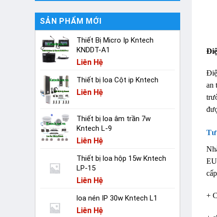
SẢN PHẨM MỚI
Thiết Bị Micro Ip Kntech
KNDDT-A1
Đi
Liên Hệ
Điệ
Thiết bị loa Cột ip Kntech
an 
Liên Hệ
trư
đượ
Thiết bị loa âm trần 7w
Kntech L-9
Tư
Liên Hệ
Nh
Thiết bị loa hộp 15w Kntech
EU 
LP-15
cấ
Liên Hệ
+ C
loa nén IP 30w Kntech L1
Liên Hệ