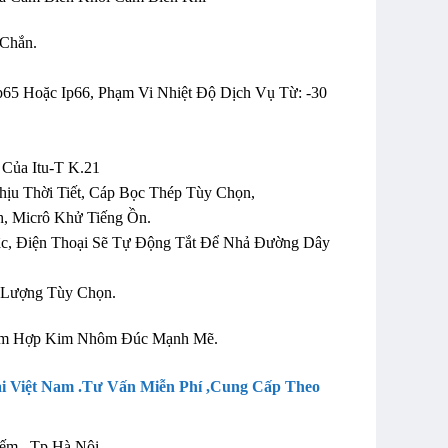
 Chắn.
p65 Hoặc Ip66, Phạm Vi Nhiệt Độ Dịch Vụ Từ: -30
Của Itu-T K.21
ịu Thời Tiết, Cáp Bọc Thép Tùy Chọn,
, Micrô Khử Tiếng Ồn.
ậc, Điện Thoại Sẽ Tự Động Tắt Để Nhả Đường Dây
 Lượng Tùy Chọn.
hôm Hợp Kim Nhôm Đúc Mạnh Mẽ.
ại Việt Nam .Tư Vấn Miễn Phí ,Cung Cấp Theo
iếm , Tp Hà Nội