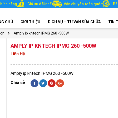
hính hãng
Giá ưu đãi nhất
Vận chuyển toàn quốc
Bả
NG CHỦ
GIỚI THIỆU
DỊCH VỤ – TƯ VẤN SỬA CHỮA
TIN 
ech
Amply ip kntech IPMG 260 -500W
AMPLY IP KNTECH IPMG 260 -500W
Liên Hệ
Amply ip kntech IPMG 260 -500W