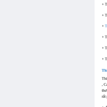
+ T
+ T
+
T
+ T
+ T
+ T
Thi
Thi
, C
thư
rất