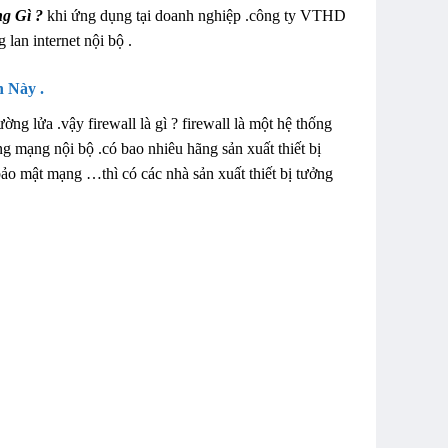
g Gì ?
khi ứng dụng tại doanh nghiệp .công ty VTHD
lan internet nội bộ .
n Này .
ờng lửa .vậy firewall là gì ? firewall là một hệ thống
g mạng nội bộ .có bao nhiêu hãng sản xuất thiết bị
bảo mật mạng …thì có các nhà sản xuất thiết bị tưởng