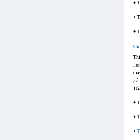
+ T
+ T
+ T
Co
Thi
,ho
máy
,sâ
1G
+ T
+ T
+
T