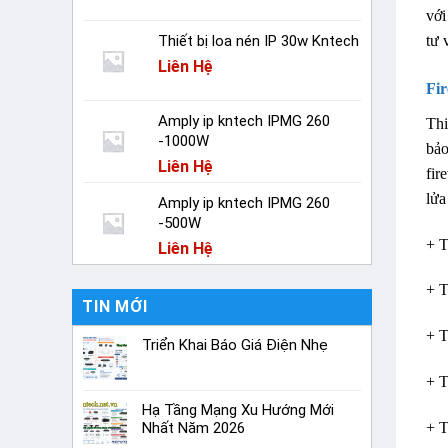
với
Thiết bị loa nén IP 30w Kntech
tư 
Liên Hệ
Fir
Amply ip kntech IPMG 260
Thi
-1000W
bảo
Liên Hệ
fir
lửa
Amply ip kntech IPMG 260
-500W
+ T
Liên Hệ
+ T
TIN MỚI
+ T
Triển Khai Báo Giá Điện Nhẹ
+ T
Hạ Tầng Mạng Xu Hướng Mới
+ T
Nhất Năm 2026