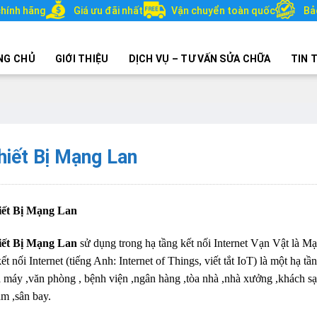
hính hãng
Giá ưu đãi nhất
Vận chuyển toàn quốc
Bả
NG CHỦ
GIỚI THIỆU
DỊCH VỤ – TƯ VẤN SỬA CHỮA
TIN 
hiết Bị Mạng Lan
iết Bị Mạng Lan
iết Bị Mạng Lan
sử dụng trong hạ tầng kết nối Internet Vạn Vật là Mạn
kết nối Internet (tiếng Anh: Internet of Things, viết tắt IoT) là một hạ 
 máy ,văn phòng , bệnh viện ,ngân hàng ,tòa nhà ,nhà xưởng ,khách sạn 
m ,sân bay.