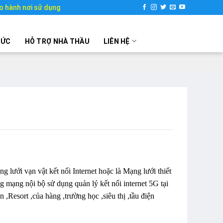
o hành nơi sử dụng
TỨC
HỖ TRỢ NHÀ THẦU
LIÊN HỆ
g lưới vạn vật kết nối Internet hoặc là Mạng lưới thiết
tầng mạng nội bộ sử dụng quản lý kết nối internet 5G tại
,Resort ,của hàng ,trường học ,siêu thị ,tầu điện