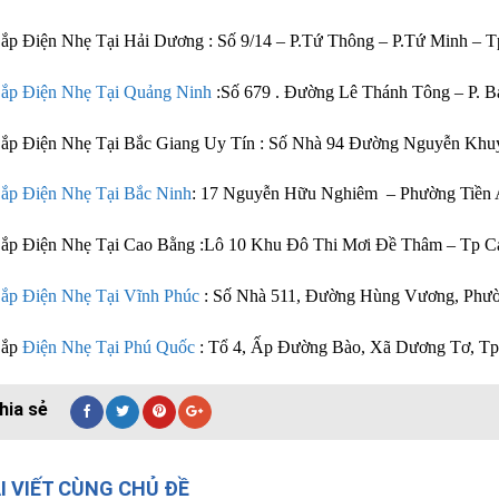
ắp Điện Nhẹ Tại Hải Dương : Số 9/14 – P.Tứ Thông – P.Tứ Minh – 
ắp Điện Nhẹ Tại Quảng Ninh
:Số 679 . Đường Lê Thánh Tông – P. 
Lắp Điện Nhẹ Tại Bắc Giang Uy Tín : Số Nhà 94 Đường Nguyễn Kh
ắp Điện Nhẹ Tại Bắc Ninh
: 17 Nguyễn Hữu Nghiêm – Phường Tiền 
Lắp Điện Nhẹ Tại Cao Bằng :Lô 10 Khu Đô Thi Mơi Đề Thâm – Tp C
ắp Điện Nhẹ Tại Vĩnh Phúc
: Số Nhà 511, Đường Hùng Vương, Phư
Lắp
Điện Nhẹ Tại Phú Quốc
: Tổ 4, Ấp Đường Bào, Xã Dương Tơ, Tp
I VIẾT CÙNG CHỦ ĐỀ