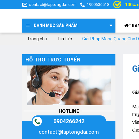
Skip
contact@laptongdai.com
1900636518
100% c
to
content
DANH MỤC SẢN PHẨM
TRA
Trang chủ
Tin tức
Giải Pháp Mạng Quang Cho 
HỖ TRỢ TRỰC TUYẾN
G
Gi
Mạn
HOTLINE
tru
0904266242
vấ
cho
contact@laptongdai.com