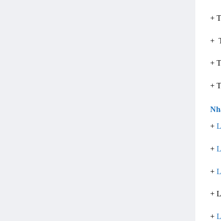
+ T
+ 
+ T
+ T
Nh
+
L
+
L
+
L
+ L
+
L