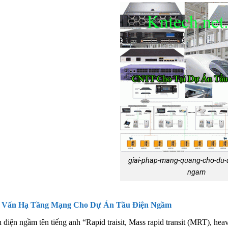
giai-phap-mang-quang-cho-du-a
ngam
 Vấn Hạ Tầng Mạng Cho Dự Án Tầu Điện Ngầm
 điện ngầm tên tiếng anh “Rapid traisit, Mass rapid transit (MRT), hea