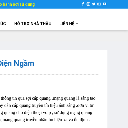
o hành nơi sử dụng
TỨC
HỖ TRỢ NHÀ THẦU
LIÊN HỆ
Điện Ngầm
thông tin qua sợi cáp quang .mạng quang là sáng tạo
dây dẫn cáp quang truyền tín hiệu ánh sáng .đơn vị tư
g quang cho điện thoại voip , sử dụng mạng quang
mạng quang truyền nhận tín hiệu xa và ổn định .