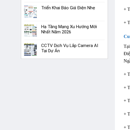
Triển Khai Báo Giá Điện Nhẹ
+ T
+ T
Hạ Tầng Mạng Xu Hướng Mới
Nhất Năm 2026
Cu
CCTV Dịch Vụ Lắp Camera AI
Tại
Tại Dự Án
Điệ
Ng
+ 
+ 
+ T
+ T
+ T