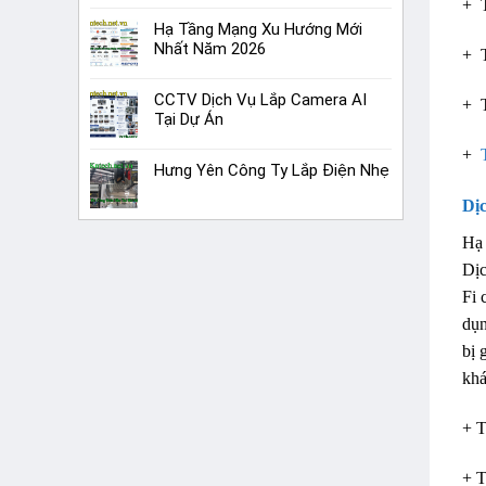
+ T
Hạ Tầng Mạng Xu Hướng Mới
Nhất Năm 2026
+ 
CCTV Dịch Vụ Lắp Camera AI
+ T
Tại Dự Án
+
Hưng Yên Công Ty Lắp Điện Nhẹ
Dị
Hạ 
Dịc
Fi 
dụn
bị 
khá
+ T
+ 