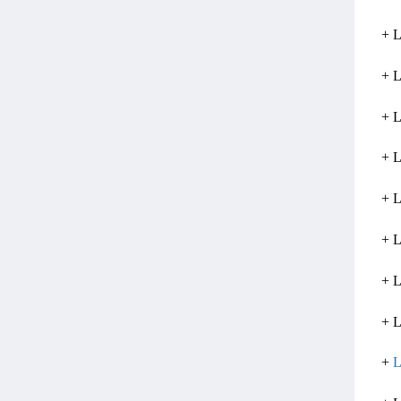
+ 
+ L
+ L
+ L
+ L
+ L
+ 
+ 
+
L