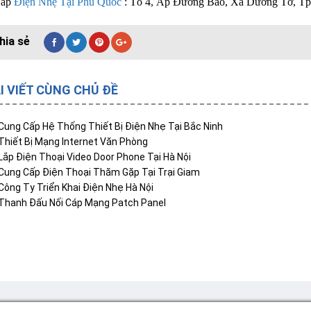
Lắp
Điện Nhẹ Tại Phú Quốc
: Tổ 4, Ấp Đường Bào, Xã Dương Tơ, Tp
I VIẾT CÙNG CHỦ ĐỀ
Cung Cấp Hệ Thống Thiết Bị Điện Nhẹ Tại Bắc Ninh
Thiết Bị Mạng Internet Văn Phòng
Lắp Điện Thoại Video Door Phone Tại Hà Nội
Cung Cấp Điện Thoại Thăm Gặp Tại Trại Giam
Công Ty Triển Khai Điện Nhẹ Hà Nội
Thanh Đấu Nối Cáp Mạng Patch Panel