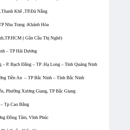
Q.Thanh Khê ,TP.Đà Nẵng
, TP Nha Trang -Khánh Hòa
ạnh,TP.HCM ( Gần Cầu Thị Nghè)
inh – TP Hải Dương
 – P. Bạch Đằng – TP .Hạ Long – Tinh Quảng Ninh
ng Tiền An – TP Bắc Ninh – Tỉnh Bắc Ninh
ến, Phường Xương Giang, TP Bắc Giang
 – Tp Cao Bằng
ờng Đồng Tâm, Vĩnh Phúc