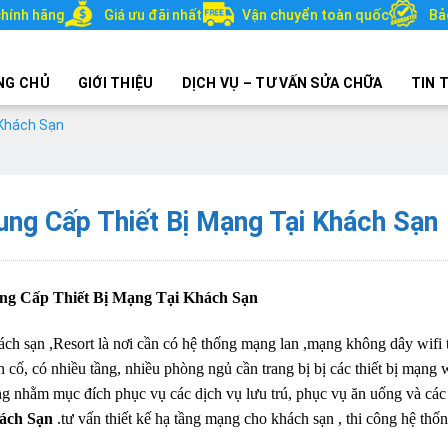
hính hãng
Giá ưu đãi nhất
Vận chuyển toàn quốc
Bả
NG CHỦ
GIỚI THIỆU
DỊCH VỤ – TƯ VẤN SỬA CHỮA
TIN 
 Khách Sạn
ung Cấp Thiết Bị Mạng Tại Khách Sạn
ng Cấp Thiết Bị Mạng Tại Khách Sạn
ch sạn ,Resort là nơi cần có hệ thống mạng lan ,mạng không dây wifi tố
n cố, có nhiều tầng, nhiều phòng ngủ cần trang bị bị các thiết bị mạng 
g nhằm mục đích phục vụ các dịch vụ lưu trú, phục vụ ăn uống và các
ách Sạn
.tư vấn thiết kế hạ tầng mạng cho khách sạn , thi công hệ thố