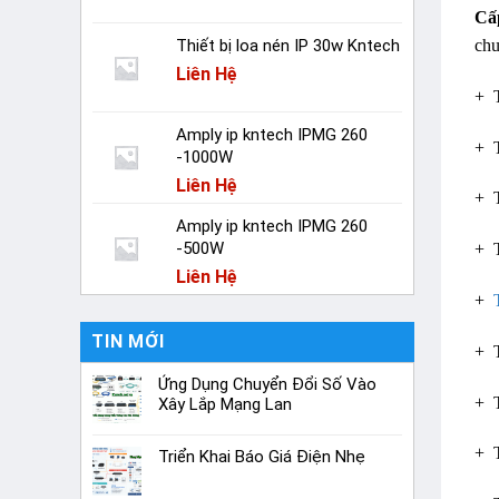
Cấ
Thiết bị loa nén IP 30w Kntech
chu
Liên Hệ
+ T
Amply ip kntech IPMG 260
+ 
-1000W
Liên Hệ
+ 
Amply ip kntech IPMG 260
-500W
+ T
Liên Hệ
+
TIN MỚI
+ T
Ứng Dụng Chuyển Đổi Số Vào
+ T
Xây Lắp Mạng Lan
+ T
Triển Khai Báo Giá Điện Nhẹ