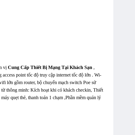
ơn vị
Cung Cấp Thiết Bị Mạng Tại Khách Sạn
,
ess point tốc độ truy cập internet tốc độ lớn . Wi-
wifi lớn gồm router, bộ chuyển mạch switch Poe sử
a từ thông minh: Kích hoạt khi có khách checkin, Thiết
qua máy quẹt thẻ, thanh toán 1 chạm ,Phần mềm quản lý