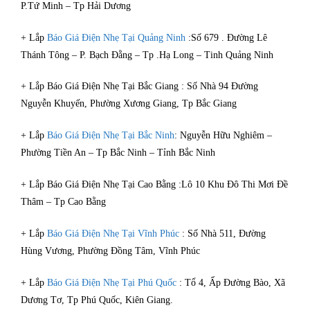
P.Tứ Minh – Tp Hải Dương
+ Lắp
Báo Giá Điện Nhẹ Tại Quảng Ninh
:Số 679 . Đường Lê
Thánh Tông – P. Bạch Đằng – Tp .Hạ Long – Tinh Quảng Ninh
+ Lắp Báo Giá Điện Nhẹ Tại Bắc Giang : Số Nhà 94 Đường
Nguyễn Khuyến, Phường Xương Giang, Tp Bắc Giang
+ Lắp
Báo Giá Điện Nhẹ Tại Bắc Ninh
: Nguyễn Hữu Nghiêm –
Phường Tiền An – Tp Bắc Ninh – Tỉnh Bắc Ninh
+ Lắp Báo Giá Điện Nhẹ Tại Cao Bằng :Lô 10 Khu Đô Thi Mơi Đề
Thâm – Tp Cao Bằng
+ Lắp
Báo Giá Điện Nhẹ Tại Vĩnh Phúc
: Số Nhà 511, Đường
Hùng Vương, Phường Đồng Tâm, Vĩnh Phúc
+ Lắp
Báo Giá Điện Nhẹ Tại Phú Quốc
: Tổ 4, Ấp Đường Bào, Xã
Dương Tơ, Tp Phú Quốc, Kiên Giang.