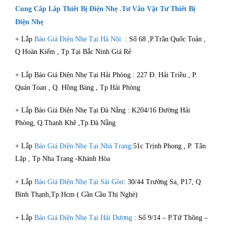
Cung Cấp Lắp Thiết Bị Điện Nhẹ .Tư Vấn Vật Tư Thiết Bị
Điện Nhẹ
+ Lắp
Báo Giá Điện Nhẹ Tại Hà Nội
: Số 68 ,P.Trần Quốc Toản ,
Q Hoàn Kiếm , Tp Tại Bắc Ninh Giá Rẻ
+ Lắp Báo Giá Điện Nhẹ Tại Hải Phòng : 227 Đ. Hải Triều , P.
Quán Toan , Q. Hồng Bàng , Tp Hải Phòng
+ Lắp Báo Giá Điện Nhẹ Tại Đà Nẵng : K204/16 Đường Hải
Phòng, Q.Thanh Khê ,Tp.Đà Nẵng
+ Lắp
Báo Giá Điện Nhẹ Tại Nhà Trang
:51c Trịnh Phong , P. Tân
Lập , Tp Nha Trang -Khánh Hòa
+ Lắp
Báo Giá Điện Nhẹ Tại Sài Gòn
: 30/44 Trường Sa, P17, Q
Bình Thạnh,Tp.Hcm ( Gần Cầu Thị Nghè)
+ Lắp
Báo Giá Điện Nhẹ Tại Hải Dương
: Số 9/14 – P.Tứ Thông –