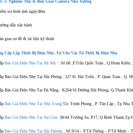
c 5: Nghiệm Thu & Bàn Giao Camera Nhà Xưởng
iểm tra hình ảnh ngày/đêm
ướng dẫn vận hành
àn giao sơ đồ & tài liệu kỹ thuật
g Cấp Lắp Thiết Bị Điện Nhẹ .Tư Vấn Vật Tư Thiết Bị Điện Nhẹ
Lắp
Báo Giá Điện Nhẹ Tại Hà Nội
: Số 68 ,P.Trần Quốc Toản , Q Hoàn Kiếm 
ắp Báo Giá Điện Nhẹ Tại Hải Phòng : 227 Đ. Hải Triều , P. Quán Toan , Q. 
ắp Báo Giá Điện Nhẹ Tại Đà Nẵng : K204/16 Đường Hải Phòng, Q.Thanh Kh
Lắp
Báo Giá Điện Nhẹ Tại Nhà Trang
:51c Trịnh Phong , P. Tân Lập , Tp Nha
Lắp
Báo Giá Điện Nhẹ Tại Sài Gòn
: 30/44 Trường Sa, P17, Q Bình Thạnh,Tp.
Lắp
Báo Giá Điện Nhẹ Tại Hải Dương
: Số 9/14 – P.Tứ Thông – P.Tứ Minh – 