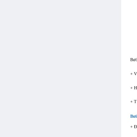
Bướ
+ V
+ H
+ T
Bướ
+ Đ