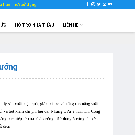
o hành nơi sử dụng
TỨC
HỖ TRỢ NHÀ THẦU
LIÊN HỆ
Xưởng
lý sản xuất hiệu quả, giảm rủi ro và nâng cao năng suất.
 bỉ và tiết kiệm chi phí lâu dài.Những Lưu Ý Khi Thi Công
ng trực tiếp từ cửa nhà xưởng . Sử dụng ổ cứng chuyên
t điện