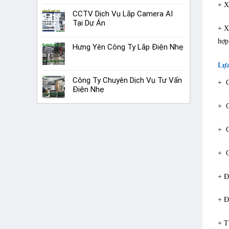
+ X
CCTV Dịch Vụ Lắp Camera AI
Tại Dự Án
+ X
hợp
Hưng Yên Công Ty Lắp Điện Nhẹ
Lựa
Công Ty Chuyên Dịch Vụ Tư Vấn
+ C
Điện Nhẹ
+ C
+ C
+ C
+ Đ
+ Đ
+ T