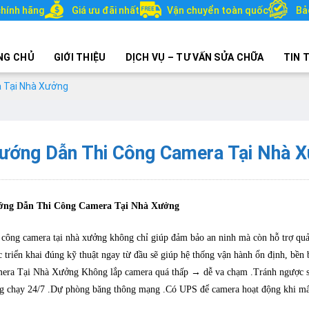
hính hãng
Giá ưu đãi nhất
Vận chuyển toàn quốc
Bả
NG CHỦ
GIỚI THIỆU
DỊCH VỤ – TƯ VẤN SỬA CHỮA
TIN 
 Tại Nhà Xưởng
ướng Dẫn Thi Công Camera Tại Nhà 
ng Dẫn Thi Công Camera Tại Nhà Xưởng
 công camera tại nhà xưởng không chỉ giúp đảm bảo an ninh mà còn hỗ trợ quản 
c triển khai đúng kỹ thuật ngay từ đầu sẽ giúp hệ thống vận hành ổn định, bền
era Tại Nhà Xưởng Không lắp camera quá thấp → dễ va chạm .Tránh ngược sá
g chạy 24/7 .Dự phòng băng thông mạng .Có UPS để camera hoạt động khi mấ