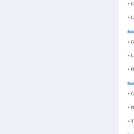
+ L
+ L
Bướ
+ G
+ L
+ Đ
Bướ
+ C
+ Đ
+ T