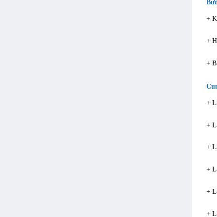
Bướ
+ K
+ H
+ B
Cun
+ 
+ L
+ L
+ 
+ 
+ 