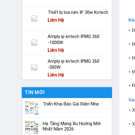
Thiết bị loa nén IP 30w Kntech
Liên Hệ
Khả
+ Đ
Amply ip kntech IPMG 260
-1000W
+ Đ
Liên Hệ
+ Đ
Amply ip kntech IPMG 260
-500W
+ Đ
Liên Hệ
+ Đ
TIN MỚI
Xác
Triển Khai Báo Giá Điện Nhẹ
+ X
Hạ Tầng Mạng Xu Hướng Mới
+ X
Nhất Năm 2026