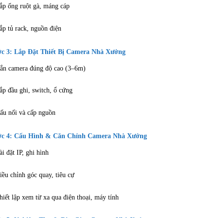
ắp ống ruột gà, máng cáp
ắp tủ rack, nguồn điện
c 3: Lắp Đặt Thiết Bị Camera Nhà Xưởng
ắn camera đúng độ cao (3–6m)
ắp đầu ghi, switch, ổ cứng
ấu nối và cấp nguồn
c 4: Cấu Hình & Căn Chỉnh Camera Nhà Xưởng
ài đặt IP, ghi hình
iều chỉnh góc quay, tiêu cự
hiết lập xem từ xa qua điện thoại, máy tính