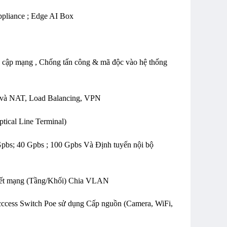
pliance ; Edge AI Box
uy cập mạng , Chống tấn công & mã độc vào hệ thống
á và NAT, Load Balancing, VPN
ical Line Terminal)
Gpbs; 40 Gpbs ; 100 Gpbs Và Định tuyến nội bộ
n kết mạng (Tầng/Khối) Chia VLAN
bị acccess Switch Poe sử dụng Cấp nguồn (Camera, WiFi,