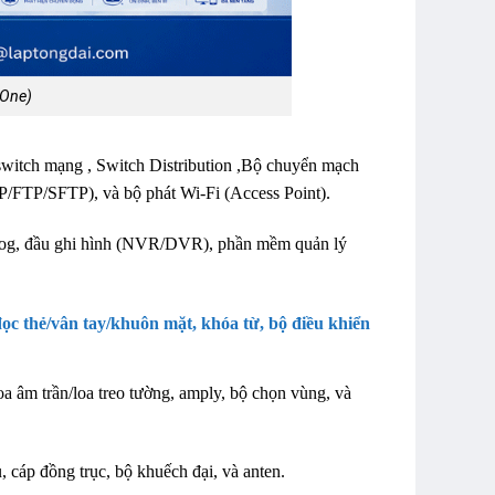
 One)
switch mạng , Switch Distribution ,Bộ chuyển mạch
TP/FTP/SFTP), và bộ phát Wi-Fi (Access Point).
og, đầu ghi hình (NVR/DVR), phần mềm quản lý
ọc thẻ/vân tay/khuôn mặt, khóa từ, bộ điều khiển
oa âm trần/loa treo tường, amply, bộ chọn vùng, và
cáp đồng trục, bộ khuếch đại, và anten.