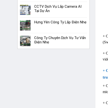
CCTV Dịch Vụ Lắp Camera AI
Tại Dự Án
Hưng Yên Công Ty Lắp Điện Nhẹ
+ C
Công Ty Chuyên Dịch Vụ Tư Vấn
(Sw
Điện Nhẹ
+ C
vid
+ C
tru
+ 
mic
+ C