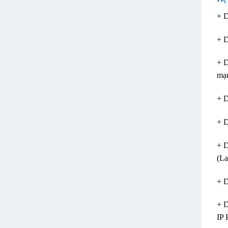
+ D
+ D
+ 
mạ
+ D
+ D
+ 
(La
+ D
+ 
IP 