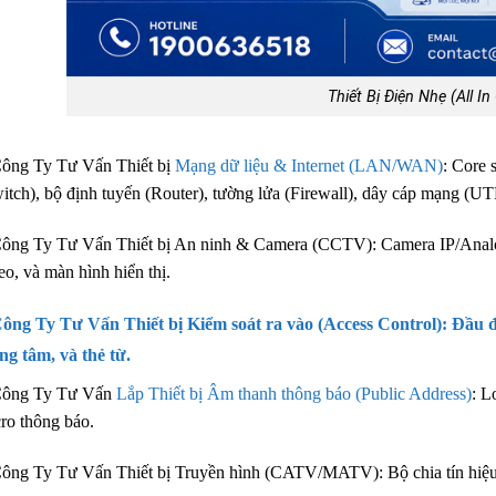
Thiết Bị Điện Nhẹ (All In
ông Ty Tư Vấn Thiết bị
Mạng dữ liệu & Internet (LAN/WAN)
: Core 
itch), bộ định tuyến (Router), tường lửa (Firewall), dây cáp mạng (U
ông Ty Tư Vấn Thiết bị An ninh & Camera (CCTV): Camera IP/Anal
eo, và màn hình hiển thị.
ông Ty Tư Vấn Thiết bị Kiểm soát ra vào (Access Control): Đầu đ
ng tâm, và thẻ từ.
Công Ty Tư Vấn
Lắp Thiết bị Âm thanh thông báo (Public Address)
: L
ro thông báo.
ông Ty Tư Vấn Thiết bị Truyền hình (CATV/MATV): Bộ chia tín hiệu, 