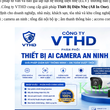
i pháp tư vấn và báo giá lắp đặt hệ thống điện nhẹ (ELV) thường bao gồ
 .Công ty VTHD cung cấp giải pháp
Thiết Bị Điện Nhẹ (All In One)
định cho doanh nghiệp, nhà máy, khách sạn, tòa nhà và khu công nghiệ
i ; camera an ninh ; tổng đài nội bộ ip ; âm thanh thông báo ; access c