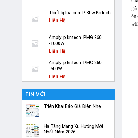
Giả
gói
Thiết bị loa nén IP 30w Kntech
ổn 
Liên Hệ
wif
Amply ip kntech IPMG 260
-1000W
Liên Hệ
Amply ip kntech IPMG 260
-500W
Liên Hệ
TIN MỚI
Triển Khai Báo Giá Điện Nhẹ
Hạ Tầng Mạng Xu Hướng Mới
Nhất Năm 2026