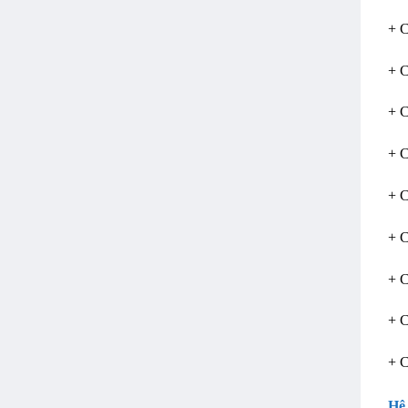
+ C
+ C
+ C
+ 
+ C
+ 
+ C
+ C
+ C
Hệ