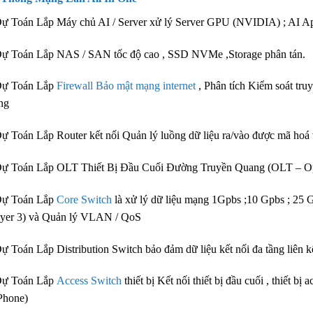
ự Toán Lắp Máy chủ AI / Server xử lý Server GPU (NVIDIA) ; AI Ap
ự Toán Lắp NAS / SAN tốc độ cao , SSD NVMe ,Storage phân tán.
Dự Toán Lắp
Firewall Bảo mật mạng internet
, Phân tích Kiểm soát tr
ng
ự Toán Lắp Router kết nối Quản lý luồng dữ liệu ra/vào được mã ho
ự Toán Lắp OLT Thiết Bị Đầu Cuối Đường Truyền Quang (OLT – Opt
Dự Toán Lắp
Core Switch
là xử lý dữ liệu mạng 1Gpbs ;10 Gpbs ; 25 
yer 3) và Quản lý VLAN / QoS
ự Toán Lắp Distribution Switch bảo đảm dữ liệu kết nối đa tầng liê
Dự Toán Lắp
Access Switch
thiết bị Kết nối thiết bị đầu cuối , thiết 
Phone)