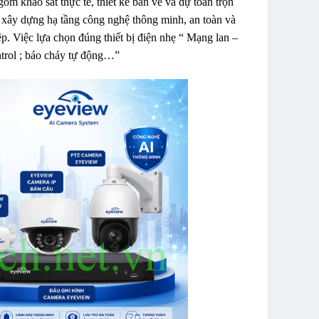
m khảo sát thực tế, thiết kế bản vẽ và dự toán trọn
. xây dựng hạ tầng công nghệ thông minh, an toàn và
p. Việc lựa chọn đúng thiết bị điện nhẹ “ Mạng lan –
ontrol ; báo cháy tự động…”