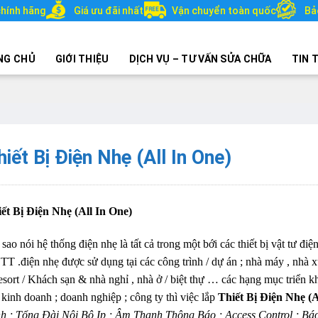
hính hãng
Giá ưu đãi nhất
Vận chuyển toàn quốc
Bả
NG CHỦ
GIỚI THIỆU
DỊCH VỤ – TƯ VẤN SỬA CHỮA
TIN 
hiết Bị Điện Nhẹ (All In One)
ết Bị Điện Nhẹ (All In One)
 sao nói hệ thống điện nhẹ là tất cả trong một bới các thiết bị vật tư đ
T .điện nhẹ được sử dụng tại các công trình / dự án ; nhà máy , nhà x
esort / Khách sạn & nhà nghỉ , nhà ở / biệt thự … các hạng mục triển k
kinh doanh ; doanh nghiệp ; công ty thì việc lắp
Thiết Bị Điện Nhẹ (
h ; Tổng Đài Nội Bộ Ip ; Âm Thanh Thông Báo ; Access Control ; 