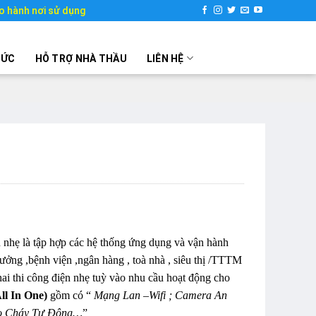
o hành nơi sử dụng
TỨC
HỖ TRỢ NHÀ THẦU
LIÊN HỆ
iện nhẹ là tập hợp các hệ thống ứng dụng và vận hành
ưởng ,bệnh viện ,ngân hàng , toà nhà , siêu thị /TTTM
hai thi công điện nhẹ tuỳ vào nhu cầu hoạt động cho
All In One)
gồm có “
Mạng Lan –Wifi ; Camera An
Báo Cháy Tự Động…
”