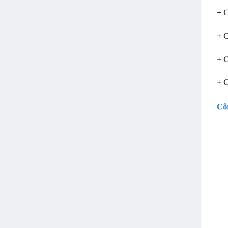
+ C
+ 
+ C
+ C
Cô