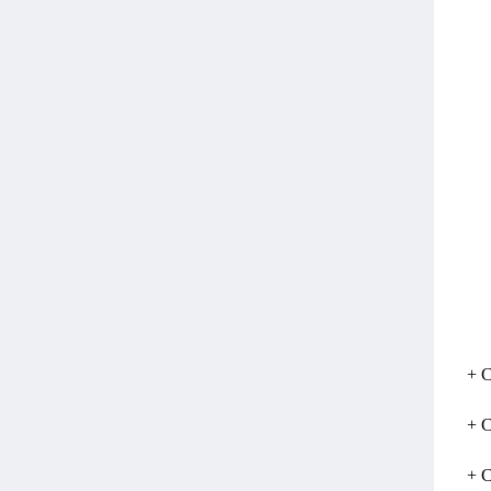
+ 
+ 
+ 