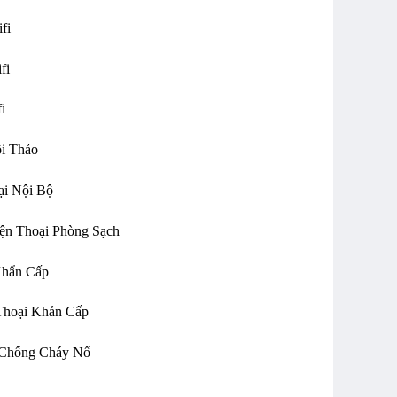
ifi
ifi
fi
ội Thảo
oại Nội Bộ
Điện Thoại Phòng Sạch
 Khẩn Cấp
 Thoại Khản Cấp
ại Chống Cháy Nổ