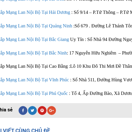
ắp Mạng Lan Nội Bộ Tại Hải Dương
: Số 9/14 – P.Tứ Thông – P.Tứ
ắp Mạng Lan Nội Bộ Tại Quảng Ninh
:Số 679 . Đường Lê Thánh Tô
ắp Mạng Lan Nội Bộ Tại Bắc Giang
Uy Tín : Số Nhà 94 Đường Ngu
ắp Mạng Lan Nội Bộ Tại Bắc Ninh
: 17 Nguyễn Hữu Nghiêm – Phườn
Lắp Mạng Lan Nội Bộ Tại Cao Bằng :Lô 10 Khu Đô Thi Mơi Đề Thâ
ắp Mạng Lan Nội Bộ Tại Vĩnh Phúc
: Số Nhà 511, Đường Hùng Vươ
ắp Mạng Lan Nội Bộ Tại Phú Quốc
: Tổ 4, Ấp Đường Bào, Xã Dươn
I VIẾT CÙNG CHỦ ĐỀ