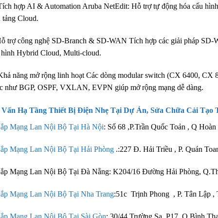
ích hợp AI & Automation Aruba NetEdit: Hỗ trợ tự động hóa cấu hình và
 tảng Cloud.
ỗ trợ công nghệ SD-Branch & SD-WAN Tích hợp các giải pháp SD-WAN
hình Hybrid Cloud, Multi-cloud.
hả năng mở rộng linh hoạt Các dòng modular switch (CX 6400, CX 84
ức như BGP, OSPF, VXLAN, EVPN giúp mở rộng mạng dễ dàng.
 Vấn
Hạ Tầng Thiết Bị Điện Nhẹ Tại Dự Án
, Sửa Chữa Cải Tạo 
ắp Mạng Lan Nội Bộ Tại Hà Nội
: Số 68 ,P.Trần Quốc Toản , Q Hoàn
ắp Mạng Lan Nội Bộ Tại Hải Phòng
.:227 Đ. Hải Triều , P. Quán To
Lắp Mạng Lan Nội Bộ Tại Đà Nẵng: K204/16 Đường Hải Phòng, Q.T
ắp Mạng Lan Nội Bộ Tại Nha Trang
:51c Trịnh Phong , P. Tân Lập 
ắp Mạng Lan Nội Bộ Tại Sài Gòn
: 30/44 Trường Sa, P17, Q Bình T