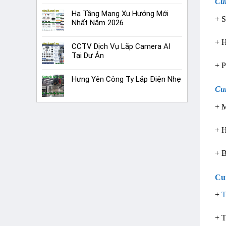
Cun
Hạ Tầng Mạng Xu Hướng Mới
+ S
Nhất Năm 2026
+ H
CCTV Dịch Vụ Lắp Camera AI
Tại Dự Án
+ P
Hưng Yên Công Ty Lắp Điện Nhẹ
Cun
+ M
+ H
+ B
Cu
+
T
+ T