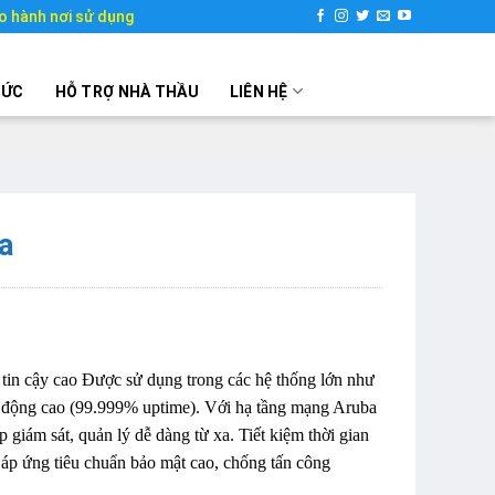
o hành nơi sử dụng
TỨC
HỖ TRỢ NHÀ THẦU
LIÊN HỆ
a
tin cậy cao
Được sử dụng trong các hệ thống lớn như
t động cao (99.999% uptime). Với hạ tầng mạng Aruba
 giám sát, quản lý dễ dàng từ xa. Tiết kiệm thời gian
áp ứng tiêu chuẩn bảo mật cao, chống tấn công