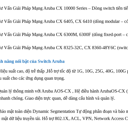
ư Vấn Giải Pháp Mạng Aruba CX 10000 Series – Dòng switch tiên tiến
ư Vấn Giải Pháp Mạng Aruba CX 6405, CX 6410 (dòng modular – có
ư Vấn Giải Pháp Mạng Aruba CX 6300M, 6300F (dòng fixed-port – cố
ư Vấn Giải Pháp Mạng Aruba CX 8325-32C, CX 8360-48Y6C (switch h
h năng nổi bật của Switch Aruba
iệu suất cao, độ trễ thấp ,Hỗ trợ tốc độ từ 1G, 10G, 25G, 40G, 100G 
u suất cho các ứng dụng quan trọng.
uản lý thông minh với Aruba AOS-CX , Hệ điều hành ArubaOS-CX (trê
nhanh chóng. Giao diện trực quan, dễ dàng cấu hình và quản lý.
ảo mật toàn diện Dynamic Segmentation Tự động phân đoạn và bảo m
 mật dữ liệu truyền tải. Hỗ trợ 802.1X, ACL, VPN, Network Access 