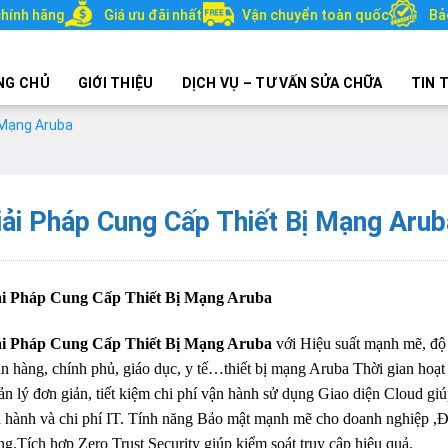
hính hãng
Giá ưu đãi nhất
Vận chuyển toàn quốc
Bả
NG CHỦ
GIỚI THIỆU
DỊCH VỤ – TƯ VẤN SỬA CHỮA
TIN 
 Mạng Aruba
iải Pháp Cung Cấp Thiết Bị Mạng Arub
ải Pháp Cung Cấp Thiết Bị Mạng Aruba
ải Pháp Cung Cấp Thiết Bị Mạng Aruba
với Hiệu suất mạnh mẽ, độ 
n hàng, chính phủ, giáo dục, y tế…thiết bị mạng Aruba Thời gian hoạ
n lý đơn giản, tiết kiệm chi phí vận hành sử dụng Giao diện Cloud giúp
 hành và chi phí IT. Tính năng Bảo mật mạnh mẽ cho doanh nghiệp ,Đ
g.Tích hợp Zero Trust Security giúp kiểm soát truy cập hiệu quả.