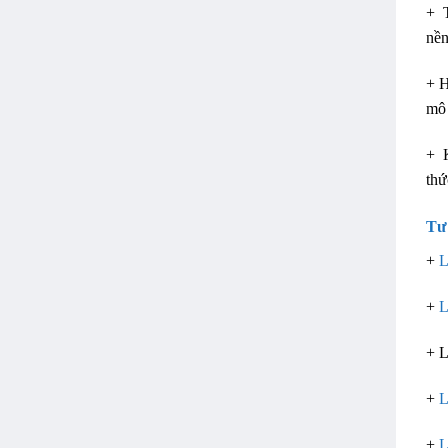
+ T
nền
+ H
mô 
+ K
th
Tư
+
L
+
L
+ 
+
L
+
L