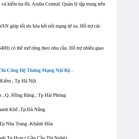
 kiểm tra lỗi. Aruba Central: Quản lý tập trung trên
 giúp tối ưu hóa kết nối mạng từ xa. Hỗ trợ các
00) có thể mở rộng theo nhu cầu. Hỗ trợ nhiều giao
Thi Công Hệ Thống Mạng Nội Bộ .
 Kiếm , Tp Hà Nội
an , Q. Hồng Bàng , Tp Hải Phòng
hanh Khê ,Tp.Đà Nẵng
, Tp Nha Trang -Khánh Hòa
hạnh,Tp.Hcm ( Gần Cầu Thị Nghè)