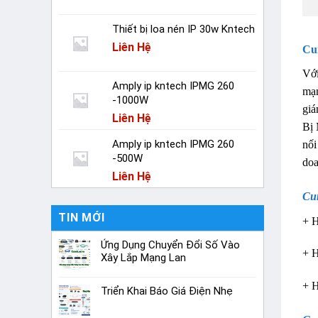
Thiết bị loa nén IP 30w Kntech
Liên Hệ
Cu
Với
Amply ip kntech IPMG 260
mạn
-1000W
giá
Liên Hệ
Bị 
Amply ip kntech IPMG 260
nối
-500W
doa
Liên Hệ
Cu
TIN MỚI
+ H
Ứng Dụng Chuyển Đổi Số Vào
+ H
Xây Lắp Mạng Lan
+ 
Triển Khai Báo Giá Điện Nhẹ