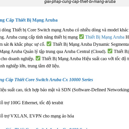
giai-phap-cung-cap-thiet-bi-mang-aruba
ng Cấp Thiết Bị Mạng Aruba
 dòng Thiết bị Core Switch mạng Aruba có nhiều dòng và model khác
g. Aruba cung cấp tính năng thiết bị mạng
Thiết Bị Mạng Aruba
Hệ
m sát & khắc phục sự cố.
Thiết Bị Mạng Aruba Dynamic Segmentat
Mạng Aruba Quản lý tập trung qua Aruba Central (Cloud).
Thiết B
 cho doanh nghiệp.
Thiết Bị Mạng Aruba Hiệu suất cao với tốc độ
nh nghiệp lớn, trung tâm dữ liệu.
ng Cấp Thiết Core Switch
Aruba Cx 10000 Series
iệu suất cao, tích hợp bảo mật và SDN (Software-Defined Networking
ỗ trợ 100G Ethernet, tốc độ terabit
Hỗ trợ VXLAN, EVPN cho mạng ảo hóa