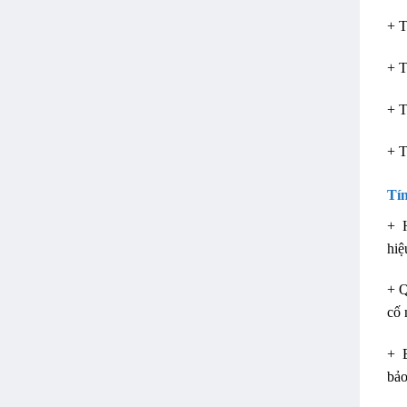
+ T
+ T
+ T
+ T
Tín
+ H
hiệ
+ Q
cố 
+ B
bảo