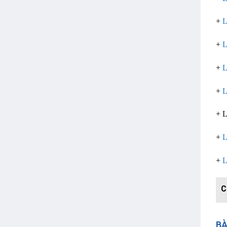
+
L
+
L
+
L
+
L
+ 
+
L
+
L
BÀ