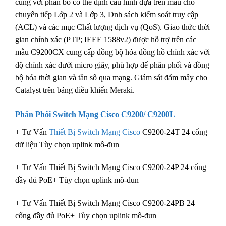
cùng với phân bổ có thể định cấu hình dựa trên mẫu cho
chuyển tiếp Lớp 2 và Lớp 3, Dnh sách kiểm soát truy cập
(ACL) và các mục Chất lượng dịch vụ (QoS). Giao thức thời
gian chính xác (PTP; IEEE 1588v2) được hỗ trợ trên các
mẫu C9200CX cung cấp đồng bộ hóa đồng hồ chính xác với
độ chính xác dưới micro giây, phù hợp để phân phối và đồng
bộ hóa thời gian và tần số qua mạng. Giám sát đám mây cho
Catalyst trên bảng điều khiển Meraki.
Phân Phối Switch Mạng Cisco C9200/ C9200L
+ Tư Vấn
Thiết Bị Switch Mạng Cisco
C9200-24T 24 cổng
dữ liệu Tùy chọn uplink mô-đun
+ Tư Vấn Thiết Bị Switch Mạng Cisco C9200-24P 24 cổng
đầy đủ PoE+ Tùy chọn uplink mô-đun
+ Tư Vấn Thiết Bị Switch Mạng Cisco C9200-24PB 24
cổng đầy đủ PoE+ Tùy chọn uplink mô-đun