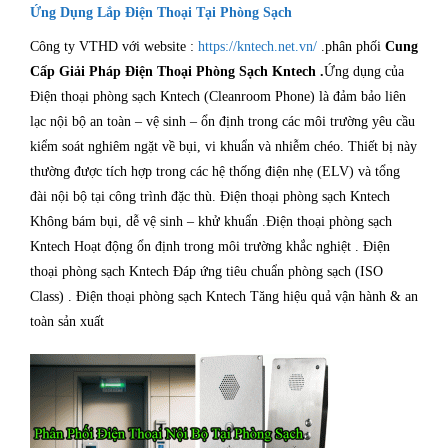
Ứng Dụng Lắp Điện Thoại Tại Phòng Sạch
Công ty VTHD với website :
https://kntech.net.vn/
.phân phối
Cung
Cấp Giải Pháp Điện Thoại Phòng Sạch Kntech .
Ứng dụng của
Điện thoại phòng sạch Kntech (Cleanroom Phone) là đảm bảo liên
lạc nội bộ an toàn – vệ sinh – ổn định trong các môi trường yêu cầu
kiểm soát nghiêm ngặt về bụi, vi khuẩn và nhiễm chéo. Thiết bị này
thường được tích hợp trong các hệ thống điện nhẹ (ELV) và tổng
đài nội bộ tại công trình đặc thù. Điện thoại phòng sạch Kntech
Không bám bụi, dễ vệ sinh – khử khuẩn .Điện thoại phòng sạch
Kntech Hoạt động ổn định trong môi trường khắc nghiệt . Điện
thoại phòng sạch Kntech Đáp ứng tiêu chuẩn phòng sạch (ISO
Class) . Điện thoại phòng sạch Kntech Tăng hiệu quả vận hành & an
toàn sản xuất