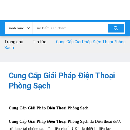
Skip
to
content
Trang chủ
Tin tức
Cung Cấp Giải Pháp Điện Thoại Phòng
Sạch
Cung Cấp Giải Pháp Điện Thoại
Phòng Sạch
Cung Cấp Giải Pháp Điện Thoại Phòng Sạch
Cung Cấp Giải Pháp Điện Thoại Phòng Sạch .
là Điện thoại được
sử dụng tại phòng sạch đạt tiêu chuẩn UK2 là thiết bị liên lạc