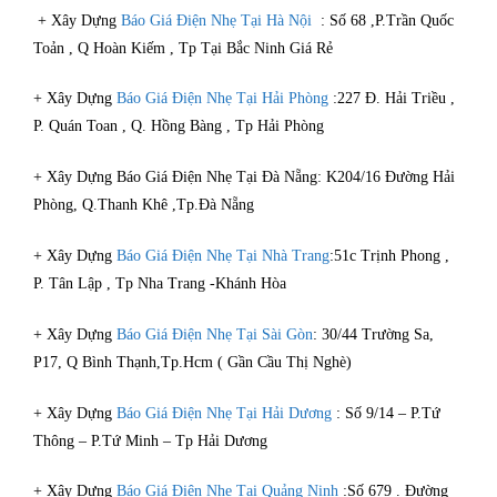
+ Xây Dựng
Báo Giá Điện Nhẹ Tại Hà Nội
: Số 68 ,P.Trần Quốc
Toản , Q Hoàn Kiếm , Tp Tại Bắc Ninh Giá Rẻ
+ Xây Dựng
Báo Giá Điện Nhẹ Tại Hải Phòng
:227 Đ. Hải Triều ,
P. Quán Toan , Q. Hồng Bàng , Tp Hải Phòng
+ Xây Dựng Báo Giá Điện Nhẹ Tại Đà Nẵng: K204/16 Đường Hải
Phòng, Q.Thanh Khê ,Tp.Đà Nẵng
+ Xây Dựng
Báo Giá Điện Nhẹ Tại Nhà Trang
:51c Trịnh Phong ,
P. Tân Lập , Tp Nha Trang -Khánh Hòa
+ Xây Dựng
Báo Giá Điện Nhẹ Tại Sài Gòn
: 30/44 Trường Sa,
P17, Q Bình Thạnh,Tp.Hcm ( Gần Cầu Thị Nghè)
+ Xây Dựng
Báo Giá Điện Nhẹ Tại Hải Dương
: Số 9/14 – P.Tứ
Thông – P.Tứ Minh – Tp Hải Dương
+ Xây Dựng
Báo Giá Điện Nhẹ Tại Quảng Ninh
:Số 679 . Đường