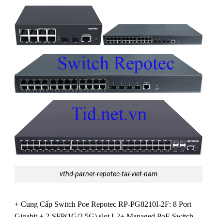
vthd-parner-repotec-tai-viet-nam
+ Cung Cấp Switch Poe Repotec RP-PG8210I-2F: 8 Port
Gigabit + 2-SFP(1G/2.5G) slot L2+ Managed PoE Switch