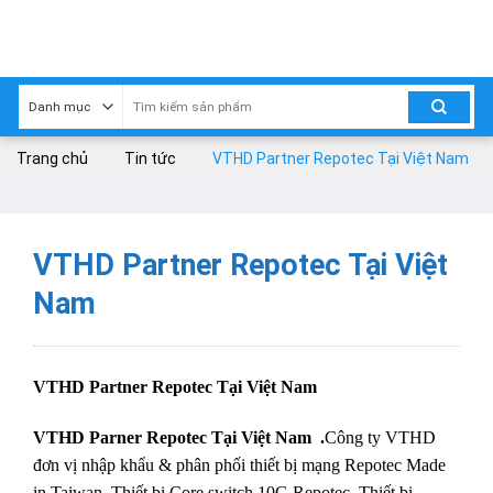
Skip
to
content
Trang chủ
Tin tức
VTHD Partner Repotec Tại Việt Nam
VTHD Partner Repotec Tại Việt
Nam
VTHD Partner Repotec Tại Việt Nam
VTHD Parner Repotec Tại Việt Nam
.
Công ty VTHD
đơn vị nhập khẩu & phân phối thiết bị mạng Repotec Made
in Taiwan .Thiết bị Core switch 10G Repotec, Thiết bị