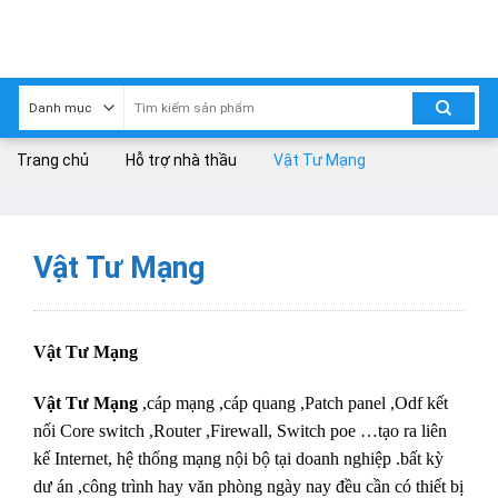
Skip
to
content
Trang chủ
Hỗ trợ nhà thầu
Vật Tư Mạng
Vật Tư Mạng
Vật Tư Mạng
Vật Tư Mạng
,cáp mạng ,cáp quang ,Patch panel ,Odf kết
nối Core switch ,Router ,Firewall, Switch poe …tạo ra liên
kế Internet, hệ thống mạng nội bộ tại doanh nghiệp .bất kỳ
dư án ,công trình hay văn phòng ngày nay đều cần có thiết bị