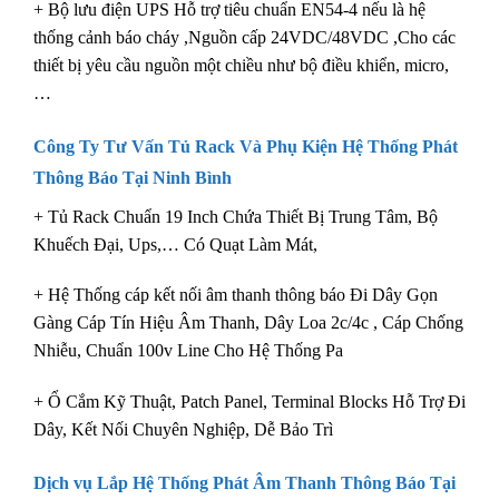
+ Bộ lưu điện UPS Hỗ trợ tiêu chuẩn EN54-4 nếu là hệ
thống cảnh báo cháy ,Nguồn cấp 24VDC/48VDC ,Cho các
thiết bị yêu cầu nguồn một chiều như bộ điều khiển, micro,
…
Công Ty Tư Vấn Tủ Rack Và Phụ Kiện Hệ Thống Phát
Thông Báo Tại Ninh Bình
+ Tủ Rack Chuẩn 19 Inch Chứa Thiết Bị Trung Tâm, Bộ
Khuếch Đại, Ups,… Có Quạt Làm Mát,
+ Hệ Thống cáp kết nối âm thanh thông báo Đi Dây Gọn
Gàng Cáp Tín Hiệu Âm Thanh, Dây Loa 2c/4c , Cáp Chống
Nhiễu, Chuẩn 100v Line Cho Hệ Thống Pa
+ Ổ Cắm Kỹ Thuật, Patch Panel, Terminal Blocks Hỗ Trợ Đi
Dây, Kết Nối Chuyên Nghiệp, Dễ Bảo Trì
Dịch vụ Lắp
Hệ Thống Phát Âm Thanh Thông Báo Tại