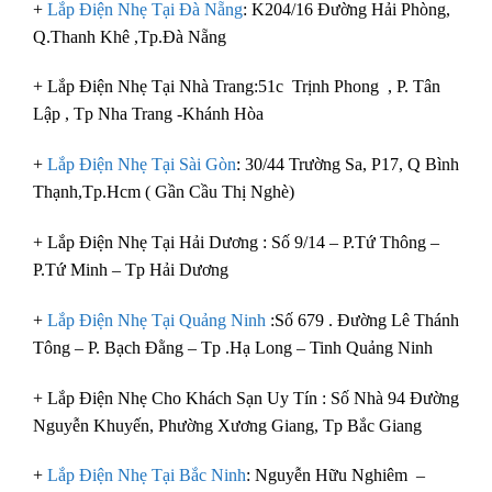
+
Lắp Điện Nhẹ Tại Đà Nẵng
: K204/16 Đường Hải Phòng,
Q.Thanh Khê ,Tp.Đà Nẵng
+ Lắp Điện Nhẹ Tại Nhà Trang:51c Trịnh Phong , P. Tân
Lập , Tp Nha Trang -Khánh Hòa
+
Lắp Điện Nhẹ Tại Sài Gòn
: 30/44 Trường Sa, P17, Q Bình
Thạnh,Tp.Hcm ( Gần Cầu Thị Nghè)
+ Lắp Điện Nhẹ Tại Hải Dương : Số 9/14 – P.Tứ Thông –
P.Tứ Minh – Tp Hải Dương
+
Lắp Điện Nhẹ Tại Quảng Ninh
:Số 679 . Đường Lê Thánh
Tông – P. Bạch Đằng – Tp .Hạ Long – Tinh Quảng Ninh
+ Lắp Điện Nhẹ Cho Khách Sạn Uy Tín : Số Nhà 94 Đường
Nguyễn Khuyến, Phường Xương Giang, Tp Bắc Giang
+
Lắp Điện Nhẹ Tại Bắc Ninh
: Nguyễn Hữu Nghiêm –