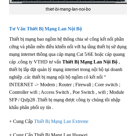
thiet-bi-mang-lan-noi-bo
Tư Vấn
Thiết Bị Mạng Lan Nội Bộ
Thiết bị mạng bao ngồm hệ thống chia sẻ cổng kết nối phần
cứng và phần mền điều khiển nối với hạ tầng thiết bị sử dụng
mạng internet thông qua cáp mạng Cat 5/6E hoặc cáp quang
cáp .công ty VTHD tư vấn
Thiết Bị Mạng Lan Nội Bộ
,
thiết bị lắp đặt quản lý mạng internet trong nội bộ tại doanh
nghiệp .các thiết bị mạng nội bộ ngồm có kết nối “
INTERNET -> Modem ; Router ; Firewall ; Core switch ;
Controller wifi ; Access Switch , Poe Switch , wifi ; Module
SFP / Qsfp28 .Thiết bị mạng được công ty chúng tôi nhập
khẩu phân phối uy tín .
+ Cung Cấp
Thiết Bị Mạng Lan Extreme
+ Cung Cấp Thiết Bị Mạng Lan Huawei