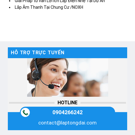
Giải Pháp tư vấn Lợi Ích Lắp Điện Nhẹ Tại Dự Án
Lắp Âm Thanh Tại Chung Cư /NOXH
HỖ TRỢ TRỰC TUYẾN
HOTLINE
0904266242
contact@laptongdai.com