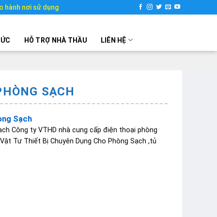
o hành nơi sử dụng
TỨC
HỖ TRỢ NHÀ THẦU
LIÊN HỆ
 PHÒNG SẠCH
òng Sạch
ạch Công ty VTHD nhà cung cấp điện thoại phòng
 Vật Tư Thiết Bị Chuyên Dụng Cho Phòng Sạch ,tủ