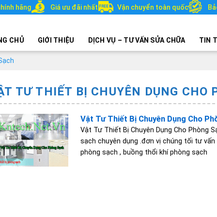
hính hãng
Giá ưu đãi nhất
Vận chuyển toàn quốc
Bả
NG CHỦ
GIỚI THIỆU
DỊCH VỤ – TƯ VẤN SỬA CHỮA
TIN 
 Sạch
ẬT TƯ THIẾT BỊ CHUYÊN DỤNG CHO
Vật Tư Thiết Bị Chuyên Dụng Cho Ph
Vật Tư Thiết Bị Chuyên Dụng Cho Phòng S
sạch chuyên dụng .đơn vị chúng tối tư vấn
phòng sạch , buồng thổi khí phòng sạch