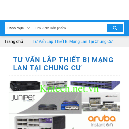
Skip
to
content
Trang chủ
Tư Vấn Lắp Thiết Bị Mạng Lan Tại Chung Cư
TƯ VẤN LẮP THIẾT BỊ MẠNG
LAN TẠI CHUNG CƯ