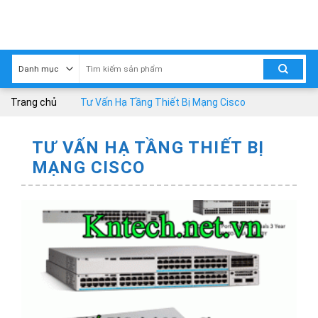
Skip
to
content
Trang chủ
Tư Vấn Hạ Tầng Thiết Bị Mạng Cisco
TƯ VẤN HẠ TẦNG THIẾT BỊ
MẠNG CISCO