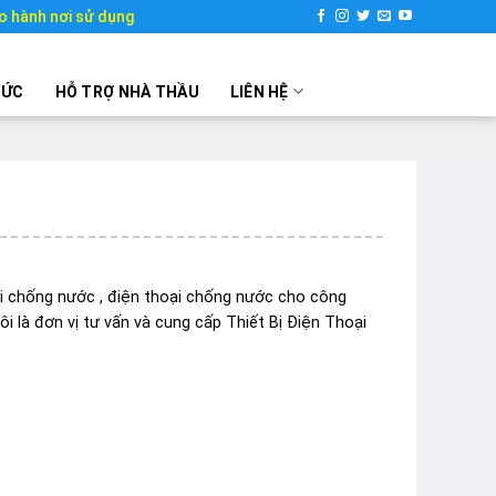
o hành nơi sử dụng
TỨC
HỖ TRỢ NHÀ THẦU
LIÊN HỆ
i chống nước , điện thoại chống nước cho công
ôi là đơn vị tư vấn và cung cấp Thiết Bị Điện Thoại