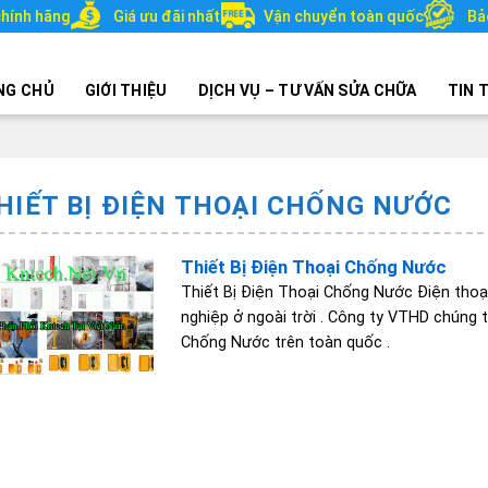
hính hãng
Giá ưu đãi nhất
Vận chuyển toàn quốc
Bả
NG CHỦ
GIỚI THIỆU
DỊCH VỤ – TƯ VẤN SỬA CHỮA
TIN 
HIẾT BỊ ĐIỆN THOẠI CHỐNG NƯỚC
Thiết Bị Điện Thoại Chống Nước
Thiết Bị Điện Thoại Chống Nước Điện thoạ
nghiệp ở ngoài trời . Công ty VTHD chúng t
Chống Nước trên toàn quốc .