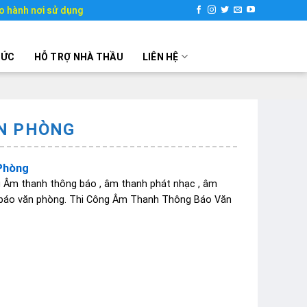
o hành nơi sử dụng
TỨC
HỖ TRỢ NHÀ THẦU
LIÊN HỆ
N PHÒNG
Phòng
Âm thanh thông báo , âm thanh phát nhạc , âm
 báo văn phòng. Thi Công Âm Thanh Thông Báo Văn