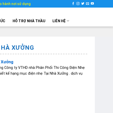
o hành nơi sử dụng
TỨC
HỖ TRỢ NHÀ THẦU
LIÊN HỆ
 NHÀ XƯỞNG
à Xưởng
ng Công ty VTHD nhà Phân Phối Thi Công Điện Nhẹ
hiết kế hạng mục điện nhẹ Tại Nhà Xưởng . dịch vụ