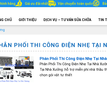
hính hãng
Giá ưu đãi nhất
Vận chuyển toàn quốc
Bả
NG CHỦ
GIỚI THIỆU
DỊCH VỤ – TƯ VẤN SỬA CHỮA
TIN 
ởng
HÂN PHỐI THI CÔNG ĐIỆN NHẸ TẠI
Phân Phối Thi Công Điện Nhẹ Tại Nh
Phân Phối Thi Công Điện Nhẹ Tại Nhà Xưở
Tại Nhà Xưởng .hỗ trợ miễn phí nhà thầu t
chọn gói vật tư thiết