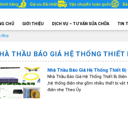
hính hãng
Giá ưu đãi nhất
Vận chuyển toàn quốc
Bả
NG CHỦ
GIỚI THIỆU
DỊCH VỤ – TƯ VẤN SỬA CHỮA
TIN 
n Nhẹ
HÀ THẦU BÁO GIÁ HỆ THỐNG THIẾT 
Nhà Thầu Báo Giá Hệ Thống Thiết Bị
Nhà Thầu Báo Giá Hệ Thống Thiết Bị Điện
,hệ thống điện nhẹ gồm nhiều thiết bị vật t
điện nhẹ Theo Ủy