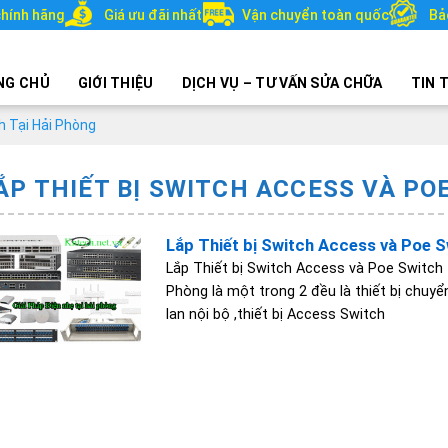
hính hãng
Giá ưu đãi nhất
Vận chuyển toàn quốc
Bả
NG CHỦ
GIỚI THIỆU
DỊCH VỤ – TƯ VẤN SỬA CHỮA
TIN 
h Tại Hải Phòng
ẮP THIẾT BỊ SWITCH ACCESS VÀ PO
Lắp Thiết bị Switch Access và Poe S
Lắp Thiết bị Switch Access và Poe Switch
Phòng là một trong 2 đều là thiết bị chuy
lan nội bộ ,thiết bị Access Switch