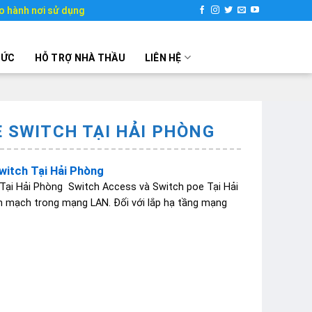
o hành nơi sử dụng
TỨC
HỖ TRỢ NHÀ THẦU
LIÊN HỆ
E SWITCH TẠI HẢI PHÒNG
witch Tại Hải Phòng
 Tại Hải Phòng Switch Access và Switch poe Tại Hải
ển mạch trong mạng LAN. Đối với lắp hạ tầng mạng