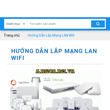
Skip
to
content
Trang chủ
Hướng Dẫn Lắp Mạng LAN Wifi
HƯỚNG DẪN LẮP MẠNG LAN
WIFI