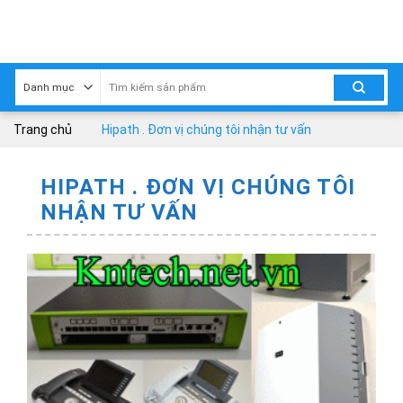
Skip
to
content
Trang chủ
Hipath . Đơn vị chúng tôi nhận tư vấn
HIPATH . ĐƠN VỊ CHÚNG TÔI
NHẬN TƯ VẤN