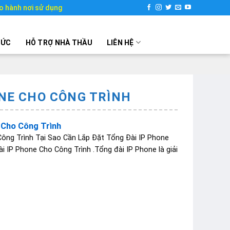
o hành nơi sử dụng
TỨC
HỖ TRỢ NHÀ THẦU
LIÊN HỆ
ONE CHO CÔNG TRÌNH
 Cho Công Trình
Công Trình Tại Sao Cần Lắp Đặt Tổng Đài IP Phone
i IP Phone Cho Công Trình .Tổng đài IP Phone là giải