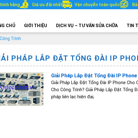
hính hãng
Giá ưu đãi nhất
Vận chuyển toàn quốc
Bả
NG CHỦ
GIỚI THIỆU
DỊCH VỤ – TƯ VẤN SỬA CHỮA
TIN 
 Công Trình
IẢI PHÁP LẮP ĐẶT TỔNG ĐÀI IP PH
Giải Pháp Lắp Đặt Tổng Đài IP Phone
Giải Pháp Lắp Đặt Tổng Đài IP Phone Cho 
Cho Công Trình? Giải Pháp Lắp Đặt Tổng Đà
pháp liên lạc hiện đại,