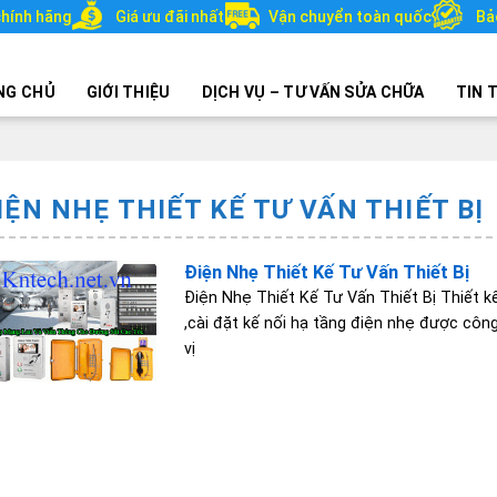
hính hãng
Giá ưu đãi nhất
Vận chuyển toàn quốc
Bả
NG CHỦ
GIỚI THIỆU
DỊCH VỤ – TƯ VẤN SỬA CHỮA
TIN 
IỆN NHẸ THIẾT KẾ TƯ VẤN THIẾT BỊ
Điện Nhẹ Thiết Kế Tư Vấn Thiết Bị
Điện Nhẹ Thiết Kế Tư Vấn Thiết Bị Thiết kế
,cài đặt kế nối hạ tầng điện nhẹ được công
vị