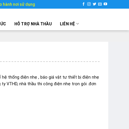
o hành nơi sử dụng
TỨC
HỖ TRỢ NHÀ THẦU
LIÊN HỆ
 hệ thống điện nhẹ , báo giá vật tư thiết bị điện nhẹ
 ty VTHD, nhà thầu thi công điện nhẹ trọn gói .đơn