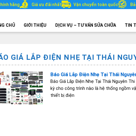
hính hãng
Giá ưu đãi nhất
Vận chuyển toàn quốc
Bả
NG CHỦ
GIỚI THIỆU
DỊCH VỤ – TƯ VẤN SỬA CHỮA
TIN 
ÁO GIÁ LẮP ĐIỆN NHẸ TẠI THÁI NGU
Báo Giá Lắp Điện Nhẹ Tại Thái Nguyê
Báo Giá Lắp Điện Nhẹ Tại Thái Nguyên Thi
kỳ cho công trình nào là hệ thống ngồm vật
thiết bị điện