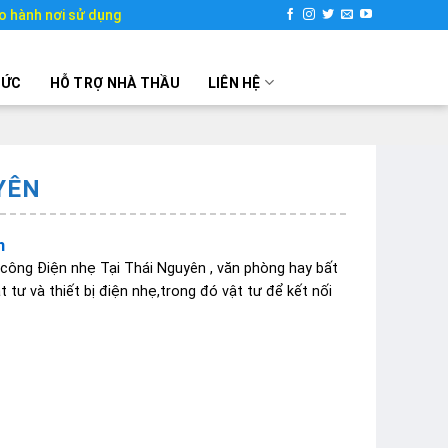
o hành nơi sử dụng
TỨC
HỖ TRỢ NHÀ THẦU
LIÊN HỆ
YÊN
n
 công Điện nhẹ Tại Thái Nguyên , văn phòng hay bất
 tư và thiết bị điện nhẹ,trong đó vật tư để kết nối