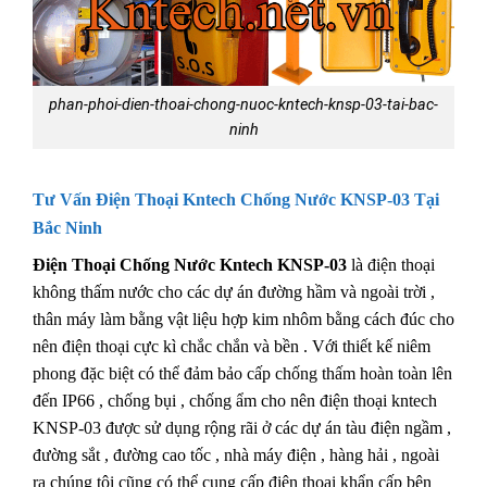
phan-phoi-dien-thoai-chong-nuoc-kntech-knsp-03-tai-bac-
ninh
Tư Vấn Điện Thoại Kntech
Chống Nước KNSP-03 Tại
Bắc Ninh
Điện Thoại Chống Nước Kntech KNSP-03
là điện thoại
không thấm nước cho các dự án đường hầm và ngoài trời ,
thân máy làm bằng vật liệu hợp kim nhôm bằng cách đúc cho
nên điện thoại cực kì chắc chắn và bền . Với thiết kế niêm
phong đặc biệt có thể đảm bảo cấp chống thấm hoàn toàn lên
đến IP66 , chống bụi ,
chống ẩm cho nên điện thoại kntech
KNSP-03 được sử dụng rộng rãi ở các dự án tàu điện ngầm ,
đường sắt , đường cao tốc , nhà máy điện , hàng hải , ngoài
ra chúng tôi cũng có thể cung cấp điện thoại khẩn cấp bên