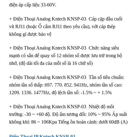
điện áp cấp liệu 33-60V.
+ Điện Thoại Analog Kntech KNSP-03 Cáp cặp đầu cuối
vít RJ11 (hoặc Ổ cắm RJ11 theo yêu cầu), với cáp thép
không gỉ được bảo vệ
+ Điện Thoại Analog Kntech KNSP-03 Chức năng siêu
mạnh có sẵn để quay số 12 nhóm số được lưu trữ trong bộ
nhớ, (độ dài tối đa của mỗi số là 16 chữ số)
+ Điện Thoại Analog Kntech KNSP-03 Tần số tiêu chuẩn:
nhóm tần số thấp: 697. 770. 852. 941Hz, nhóm tần số cao:
1209. 1336. 1477Hz, độ lệch tần số: -1.5% ~ + 1.5%
+ Điện Thoại Analog Kntech KNSP-03 Nhiệt độ môi
trường: -30 ~ +60 độ. Độ ẩm tương đối: 10% ~ 95% Áp suất
không khí: 86 ~ 106Kpa Tiếng ồn hoàn cảnh: dưới 60dB (A)
Điện Thoại IP Kntech KNSP-03