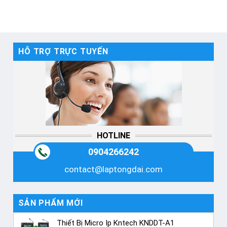
HỖ TRỢ TRỰC TUYẾN
HOTLINE
0904266242
contact@laptongdai.com
SẢN PHẨM MỚI
Thiết Bị Micro Ip Kntech KNDDT-A1