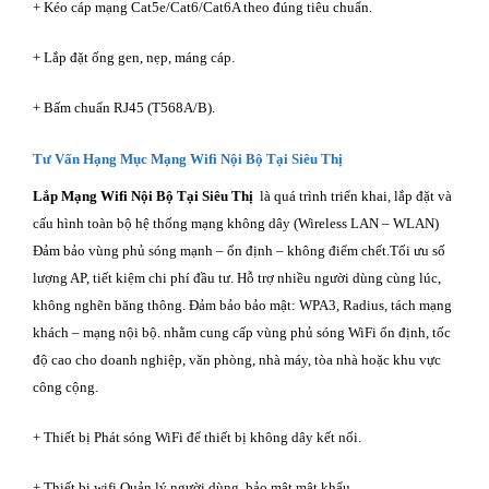
+ Kéo cáp mạng Cat5e/Cat6/Cat6A theo đúng tiêu chuẩn.
+ Lắp đặt ống gen, nẹp, máng cáp.
+ Bấm chuẩn RJ45 (T568A/B).
Tư Vấn Hạng Mục Mạng Wifi Nội Bộ Tại Siêu Thị
Lắp Mạng Wifi Nội Bộ Tại Siêu Thị
là quá trình triển khai, lắp đặt và
cấu hình toàn bộ hệ thống mạng không dây (Wireless LAN – WLAN)
Đảm bảo vùng phủ sóng mạnh – ổn định – không điểm chết.Tối ưu số
lượng AP, tiết kiệm chi phí đầu tư. Hỗ trợ nhiều người dùng cùng lúc,
không nghẽn băng thông. Đảm bảo bảo mật: WPA3, Radius, tách mạng
khách – mạng nội bộ. nhằm cung cấp vùng phủ sóng WiFi ổn định, tốc
độ cao cho doanh nghiệp, văn phòng, nhà máy, tòa nhà hoặc khu vực
công cộng.
+ Thiết bị Phát sóng WiFi để thiết bị không dây kết nối.
+ Thiết bị wifi Quản lý người dùng, bảo mật mật khẩu.