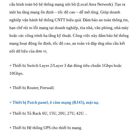
cấu hình toàn bộ hệ thống mạng nội bộ (Local Area Network) .Tạo ra
một hạ tầng mạng ổn định – tốc độ cao – dễ mở rộng. Giúp doanh
nghiệp vận hành hệ thống CNTT hiệu quả. Đảm bảo an toàn thông tin,
hạn chế rủi ro lỗi mạng tại doanh nghiệp, tòa nhà, văn phòng, nhà máy
hoặc các công trình hạ tầng kỹ thuật. Công việc này đảm bảo hệ thống
mạng hoạt động ổn định, tốc độ cao, an toàn và đáp ứng nhu cầu kết
nối dữ liệu của đơn vị.
+ Thiết bị Switch Layer 2/Layer 3 đạt đúng tiêu chuẩn 1Gbps hoặc
10Gbps.
+ Thiết bị Router, Firewall.
+ Thiết bị Patch panel, ổ cắm mạng (RJ45), mặt nạ.
+ Thiết bị Tủ Rack 6U, 15U, 20U, 27U, 42U…
+ Thiết bị Hệ thống UPS cho thiết bị mạng.