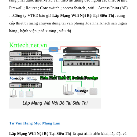
tầng phải được thiết kế ,tư vấn theo hệ thống bao ngồm các thiết bị như
Firewall ; Router ; Core switch ; access Switch , wifi – Access Point (AP)
…Công ty VTHD báo giá
Lắp Mạng Wifi Nội Bộ Tại Siêu Thị
. cung
cấp thiết bị mạng chuyên dụng tại văn phòng ,toà nhà ,khách sạn ,ngân
hàng , bệnh viện ,nhà xưởng , siêu thị ….
Lắp Mạng Wifi Nội Bộ Tại Siêu Thị
Tư Vấn Hạng Mục Mạng Lan
Lắp Mạng Wifi Nội Bộ Tại Siêu Thị
là quá trình triển khai, lắp đặt và