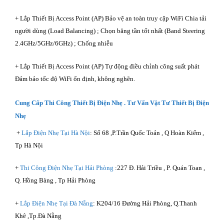
+ Lắp Thiết Bị Access Point (AP) Bảo vệ an toàn truy cập WiFi Chia tải
người dùng (Load Balancing) ; Chọn băng tần tốt nhất (Band Steering
2.4GHz/5GHz/6GHz) ; Chống nhiễu
+ Lắp Thiết Bị Access Point (AP) Tự động điều chỉnh công suất phát
Đảm bảo tốc độ WiFi ổn định, không nghẽn.
Cung Cấp Thi Công
Thiết Bị Điện Nhẹ
. Tư Vấn
Vật Tư Thiết Bị Điện
Nhẹ
+
Lắp Điện Nhẹ Tại Hà Nội
: Số 68 ,P.Trần Quốc Toản , Q Hoàn Kiếm ,
Tp Hà Nội
+
Thi Công Điện Nhẹ Tại Hải Phòng
:227 Đ. Hải Triều , P. Quán Toan ,
Q. Hồng Bàng , Tp Hải Phòng
+
Lắp Điện Nhẹ Tại Đà Nẵng
: K204/16 Đường Hải Phòng, Q.Thanh
Khê ,Tp.Đà Nẵng