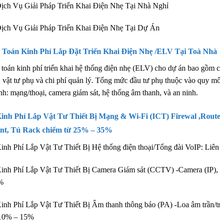
ịch Vụ Giải Pháp Triển Khai Điện Nhẹ Tại Nhà Nghỉ
ịch Vụ Giải Pháp Triển Khai Điện Nhẹ Tại Dự Án
 Toán Kinh Phí Lắp Đặt Triển Khai Điện Nhẹ /ELV Tại Toà Nhà
toán kinh phí triển khai hệ thống điện nhẹ (ELV) cho dự án bao gồm chi 
, vật tư phụ và chi phí quản lý. Tổng mức đầu tư phụ thuộc vào quy 
nh: mạng/thoại, camera giám sát, hệ thống âm thanh, và an ninh.
inh Phí Lắp Vật Tư Thiết Bị Mạng & Wi-Fi (ICT) Firewal ,Router,
int, Tủ Rack chiếm từ 25% – 35%
inh Phí Lắp Vật Tư Thiết Bị Hệ thống điện thoại/Tổng đài VoIP: Liên
inh Phí Lắp Vật Tư Thiết Bị Camera Giám sát (CCTV) -Camera (IP),
%
inh Phí Lắp Vật Tư Thiết Bị Âm thanh thông báo (PA) -Loa âm trần/t
 10% – 15%