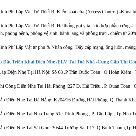
inh Phí Lắp Vật Tư Thiết Bị Kiểm soát cửa (Access Control) -Khóa t
inh Phí Lắp Vật Tư Thiết Bị Hệ thống gọi y tá là tổ hợp phần cứng –
h, phòng bệnh, phòng vệ sinh, hành lang và phòng trực . chiếm từ 2
inh Phí Lắp Vật tư phụ & Nhân công -Dây cáp mạng, ống luồn, máng 
p Đặt Triển Khai Điện Nhẹ /ELV Tại Toà Nhà -Cung Cấp Thi Côn
ắp Điện Nhẹ Tại Hà Nội: Số 68 ,P.Trần Quốc Toản , Q Hoàn Kiếm ,
hi Công Điện Nhẹ Tại Hải Phòng :227 Đ. Hải Triều , P. Quán Toan ,
Lắp Điện Nhẹ Tại Đà Nẵng: K204/16 Đường Hải Phòng, Q.Thanh Kh
ắp Điện Nhẹ Tại Nhà Trang:51c Trịnh Phong , P. Tân Lập , Tp Nha 
ắp Điện Nhẹ Tại Sài Gòn: 30/44 Trường Sa, P17, Q Bình Thạnh,Tp.