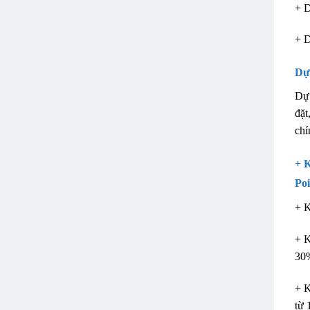
+ D
+ D
Dự
Dự 
đặt
chí
+ K
Po
+ K
+ K
30
+ K
từ