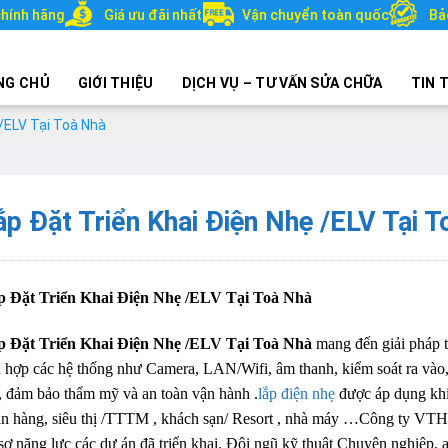
hính hãng
Giá ưu đãi nhất
Vận chuyển toàn quốc
Bả
NG CHỦ
GIỚI THIỆU
DỊCH VỤ – TƯ VẤN SỬA CHỮA
TIN 
 /ELV Tại Toà Nhà
ắp Đặt Triển Khai Điện Nhẹ /ELV Tại 
p Đặt Triển Khai Điện Nhẹ /ELV Tại Toà Nhà
p Đặt Triển Khai Điện Nhẹ /ELV Tại Toà Nhà
mang đến giải pháp tr
h hợp các hệ thống như Camera, LAN/Wifi, âm thanh, kiểm soát ra vào
, đảm bảo thẩm mỹ và an toàn vận hành .
lắp điện nhẹ
được áp dụng khi 
n hàng, siêu thị /TTTM , khách sạn/ Resort , nhà máy …Công ty VTH
sơ năng lực các dự án đã triển khai. Đội ngũ kỹ thuật Chuyên nghiệp