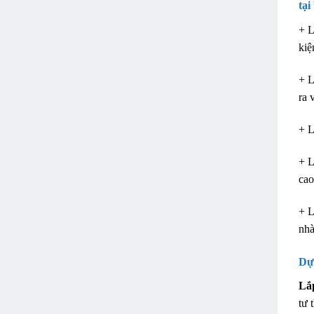
tại
+ L
kiệ
+ L
ra 
+ L
+ L
cao
+ L
nhà
Dự
Lắ
tư 