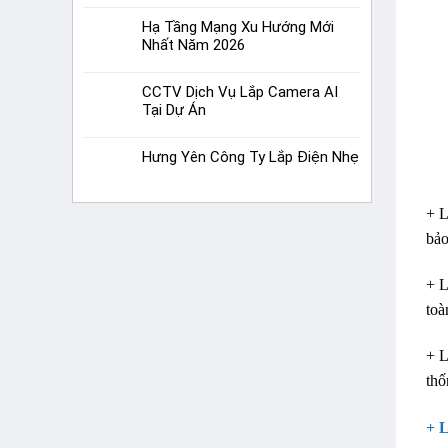
Hạ Tầng Mạng Xu Hướng Mới
Nhất Năm 2026
CCTV Dịch Vụ Lắp Camera AI
Tại Dự Án
Hưng Yên Công Ty Lắp Điện Nhẹ
+ L
bảo
+ L
toà
+ L
thố
+ 