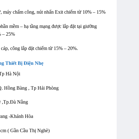
ừ, máy chấm công, nút nhấn Exit chiếm từ 10% – 15%
 phần mềm – hạ tầng mạng được lắp đặt tại giường
0% – 25%
cáp, công lắp đặt chiếm từ 15% – 20%.
g Thiết Bị Điện Nhẹ
 Tp Hà Nội
 Q. Hồng Bàng , Tp Hải Phòng
ê ,Tp.Đà Nẵng
Trang -Khánh Hòa
Hcm ( Gần Cầu Thị Nghè)