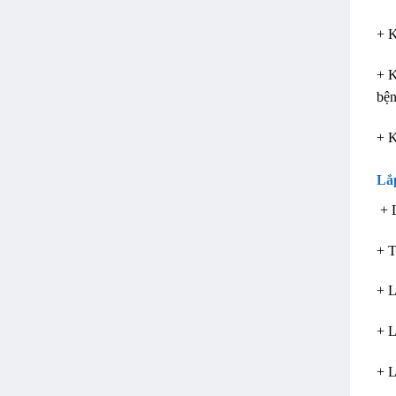
+ K
+ K
bện
+ K
Lắ
+ L
+ T
+ 
+ L
+ L