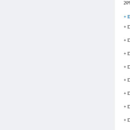
20%
+ 
+ D
+ 
+ D
+ 
+ D
+ D
+ D
+ 