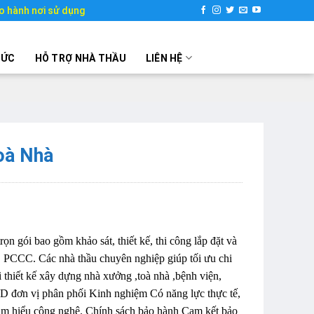
o hành nơi sử dụng
TỨC
HỖ TRỢ NHÀ THẦU
LIÊN HỆ
Toà Nhà
ọn gói bao gồm khảo sát, thiết kế, thi công lắp đặt và
, PCCC. Các nhà thầu chuyên nghiệp giúp tối ưu chi
thiết kế xây dựng nhà xưởng ,toà nhà ,bệnh viện,
D đơn vị phân phối Kinh nghiệm Có năng lực thực tế,
, am hiểu công nghệ. Chính sách bảo hành Cam kết bảo