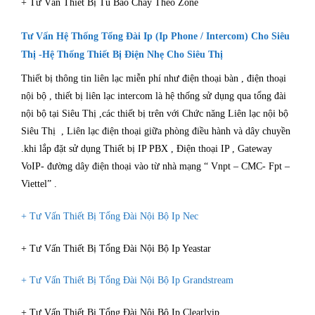
+ Tư Vấn Thiết Bị Tủ Báo Cháy Theo Zone
Tư Vấn Hệ Thống Tổng Đài Ip (Ip Phone / Intercom) Cho Siêu
Thị -Hệ Thống Thiết Bị Điện Nhẹ Cho Siêu Thị
Thiết bị thông tin liên lạc miễn phí như điện thoại bàn , điện thoại
nội bộ , thiết bị liên lạc intercom là hệ thống sử dụng qua tổng đài
nội bộ tại Siêu Thị ,các thiết bị trên với Chức năng Liên lạc nội bộ
Siêu Thị , Liên lạc điện thoại giữa phòng điều hành và dây chuyền
.khi lắp đặt sử dụng Thiết bị IP PBX , Điện thoại IP , Gateway
VoIP- đường dây điện thoại vào từ nhà mạng “ Vnpt – CMC- Fpt –
Viettel” .
+ Tư Vấn Thiết Bị Tổng Đài Nội Bộ Ip Nec
+ Tư Vấn Thiết Bị Tổng Đài Nội Bộ Ip Yeastar
+ Tư Vấn Thiết Bị Tổng Đài Nội Bộ Ip Grandstream
+ Tư Vấn Thiết Bị Tổng Đài Nội Bộ Ip Clearlyip