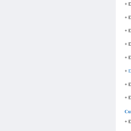
+ 
+ 
+ 
+ 
+ 
+
Đ
+ 
+ 
Cu
+ 