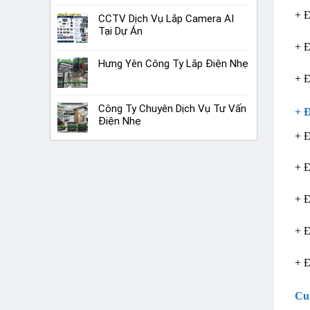
+ Đ
CCTV Dịch Vụ Lắp Camera AI
Tại Dự Án
+ Đ
Hưng Yên Công Ty Lắp Điện Nhẹ
+ Đ
Công Ty Chuyên Dịch Vụ Tư Vấn
+ 
Điện Nhẹ
+ Đ
+ Đ
+ 
+ Đ
+ Đ
Cu