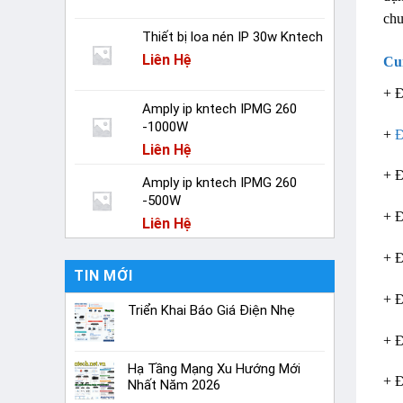
chu
Thiết bị loa nén IP 30w Kntech
Liên Hệ
Cu
+ Đ
Amply ip kntech IPMG 260
-1000W
+
Đ
Liên Hệ
+ Đ
Amply ip kntech IPMG 260
-500W
+ Đ
Liên Hệ
+ Đ
TIN MỚI
+ Đ
Triển Khai Báo Giá Điện Nhẹ
+ Đ
Hạ Tầng Mạng Xu Hướng Mới
+ Đ
Nhất Năm 2026