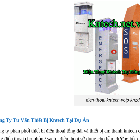
dien-thoai-kntech-voip-knzd
ng Ty Tư Vấn Thiết Bị Kntech Tại Dự Án
g ty phân phối thiết bị điện thoại tổng đài và thiết bị âm thanh kntech
g điện thoại cho phòng sạch , điện thoại sử dụng cho hầm đường bộ ,