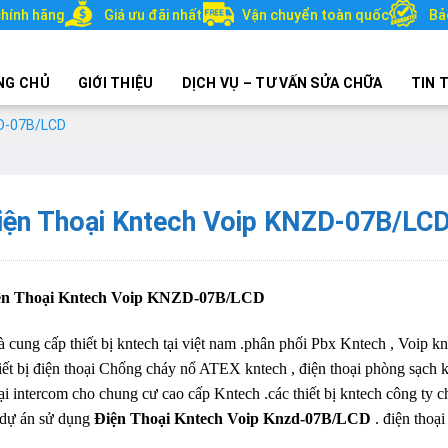
hính hãng
Giá ưu đãi nhất
Vận chuyển toàn quốc
Bả
NG CHỦ
GIỚI THIỆU
DỊCH VỤ – TƯ VẤN SỬA CHỮA
TIN 
ZD-07B/LCD
iện Thoại Kntech Voip KNZD-07B/LC
ện Thoại Kntech Voip KNZD-07B/LCD
 cung cấp thiết bị kntech tại việt nam .phân phối Pbx Kntech , Voip k
hiết bị điện thoại Chống cháy nổ ATEX kntech , điện thoại phòng sạch k
ại intercom cho chung cư cao cấp Kntech .các thiết bị kntech công ty c
 dự án sử dụng
Điện Thoại Kntech Voip Knzd-07B/LCD
. điện thoạ