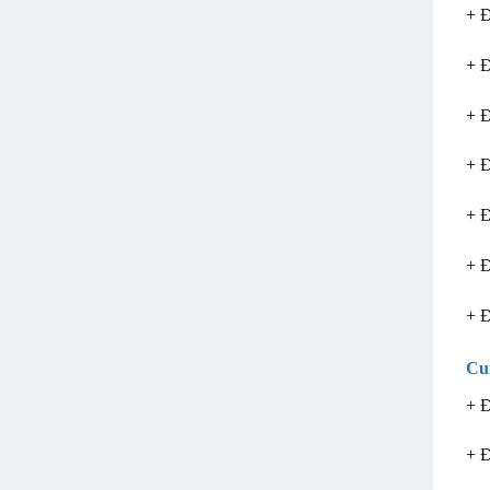
+ 
+ 
+ 
+ 
+ 
+ 
+ 
Cu
+ 
+ 