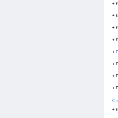
+ 
+ 
+ 
+ Đ
+
Đ
+ 
+ 
+ 
Cu
+ 