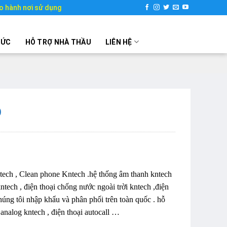
o hành nơi sử dụng
TỨC
HỖ TRỢ NHÀ THẦU
LIÊN HỆ
D
ntech , Clean phone Kntech .hệ thống âm thanh kntech
ntech , điện thoại chống nước ngoài trời kntech ,điện
húng tôi nhập khẩu và phân phối trên toàn quốc . hỗ
i analog kntech , điện thoại autocall …