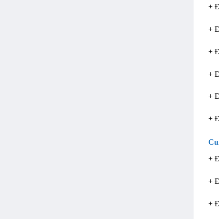
+ 
+ 
+ 
+ 
+ 
+ 
Cu
+ Đ
+ Đ
+ Đ