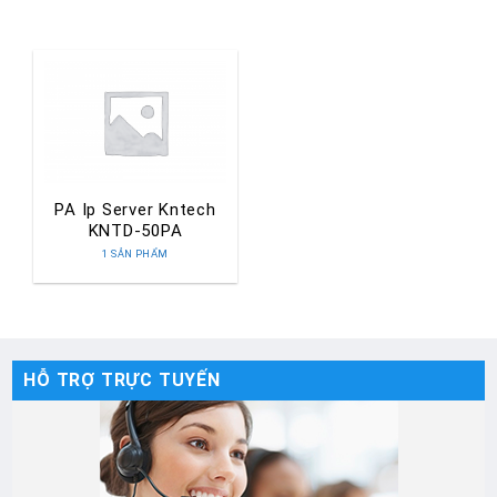
PA Ip Server Kntech
KNTD-50PA
1 SẢN PHẨM
HỖ TRỢ TRỰC TUYẾN