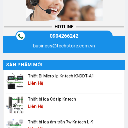
HOTLINE
0904266242
business@techstore.com.vn
SẢN PHẨM MỚI
Thiết Bị Micro Ip Kntech KNDDT-A1
Liên Hệ
Thiết bị loa Cột ip Kntech
Liên Hệ
Thiết bị loa âm trần 7w Kntech L-9