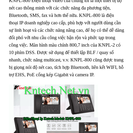
KNPL-800 Điện thoại video của chúng tôi là một thiết bị độ
nét cao thông minh với các chức năng đa phương tiện,
Bluetooth, SMS, fax và hơn thế nữa. KNPL-800 là điện
thoại IP doanh nghiệp cao cấp, phù hợp với người dùng cần
sự linh hoạt và các chức năng nâng cao, để họ có thể dễ dàng
đối phó với nhu cầu công việc bận rộn và phức tạp trong
công việc. Màn hình màu chính 800,7 inch của KNPL-2 có
10 phím DSS. Được sử dụng để thiết lập BLF / quay số
nhanh, chức năng multicast, v.v. KNPL-800 cũng được trang
bị giọng nói độ nét cao, tích hợp Bluetooth, liên kết WIFI, hỗ
trợ EHS, PoE cổng kép Gigabit và camera IP.