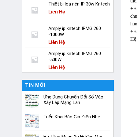
thô
Thiết bị loa nén IP 30w Kntech
+ Đ
Liên Hệ
chu
hàn
Amply ip kntech IPMG 260
+ Đ
-1000W
Hệ 
Liên Hệ
Amply ip kntech IPMG 260
-500W
Liên Hệ
TIN MỚI
Ứng Dụng Chuyển Đổi Số Vào
Xây Lắp Mạng Lan
Triển Khai Báo Giá Điện Nhẹ
Hạ Tầng Mạng Xu Hướng Mới