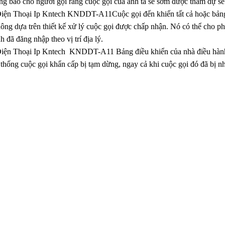
ng báo cho người gọi rằng cuộc gọi của anh ta sẽ sớm được tham dự sẽ
iện Thoại Ip Kntech KNDDT-A11Cuộc gọi đến khiến tất cả hoặc bảng
ông dựa trên thiết kế xử lý cuộc gọi được chấp nhận. Nó có thể cho ph
h đã đăng nhập theo vị trí địa lý.
iện Thoại Ip Kntech KNDDT-A11 Bảng điều khiển của nhà điều hành c
thống cuộc gọi khẩn cấp bị tạm dừng, ngay cả khi cuộc gọi đó đã bị n