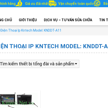
hính hãng
Giá ưu đãi nhất
Vận chuyển toàn quốc
Bả
NG CHỦ
GIỚI THIỆU
DỊCH VỤ – TƯ VẤN SỬA CHỮA
TIN 
Điện Thoại Ip Kntech Model: KNDDT-A11
IỆN THOẠI IP KNTECH MODEL: KNDDT-
Tìm kiếm thiết bị tổng đài và sản phẩm