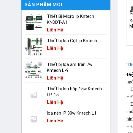
SẢN PHẨM MỚI
Thiết Bị Micro Ip Kntech
Đ
KNDDT-A1
M
Liên Hệ
Thiết bị loa Cột ip Kntech
Liên Hệ
Thô
Thiết bị loa âm trần 7w
Kntech L-9
Đi
Liên Hệ
ngỗ
Thiết bị loa hộp 15w Kntech
+ Đ
LP-15
+ Đ
Liên Hệ
+ Đ
cuộ
loa nén IP 30w Kntech L1
hìn
Liên Hệ
+ Đ