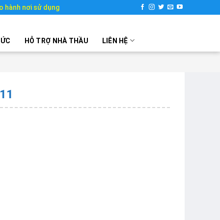
o hành nơi sử dụng
TỨC
HỖ TRỢ NHÀ THẦU
LIÊN HỆ
A11