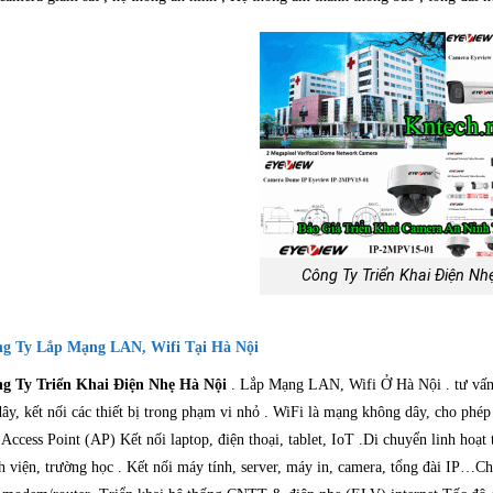
Công Ty Triển Khai Điện Nh
g Ty Lắp Mạng LAN, Wifi Tại Hà Nội
g Ty Triển Khai Điện Nhẹ Hà Nội
. Lắp Mạng LAN, Wifi Ở Hà Nội . tư vấn
dây, kết nối các thiết bị trong phạm vi nhỏ . WiFi là mạng không dây, cho phé
 Access Point (AP) Kết nối laptop, điện thoại, tablet, IoT .Di chuyển linh hoạ
h viện, trường học . Kết nối máy tính, server, máy in, camera, tổng đài IP…Chi