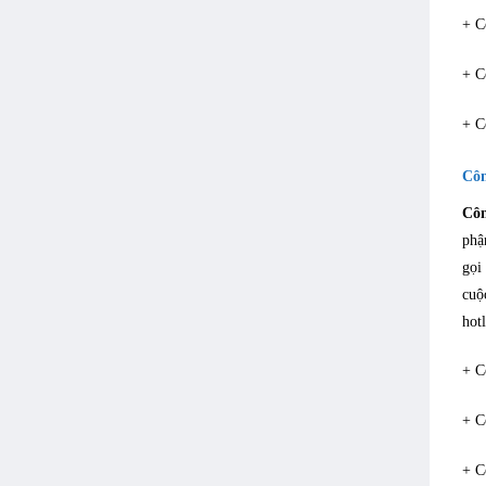
+ C
+ C
+ C
Côn
Côn
phậ
gọi
cuộ
hot
+ C
+ C
+ C