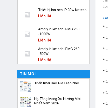
qua
trọn
Thiết bị loa nén IP 30w Kntech
Liên Hệ
Côn
+ L
Amply ip kntech IPMG 260
-1000W
+ L
Liên Hệ
+ L
Amply ip kntech IPMG 260
-500W
Liên Hệ
+ L
+ L
TIN MỚI
+ L
Triển Khai Báo Giá Điện Nhẹ
+ L
Hạ Tầng Mạng Xu Hướng Mới
Nhất Năm 2026
+ L