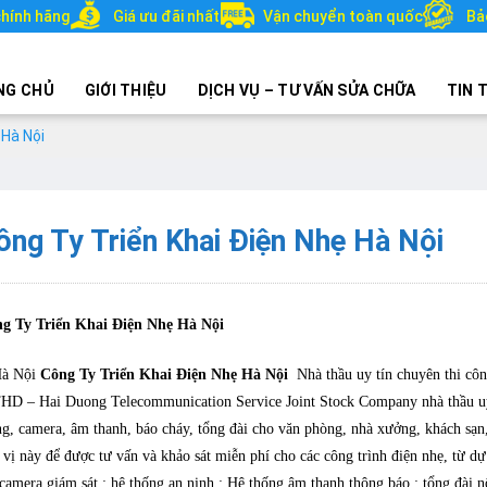
hính hãng
Giá ưu đãi nhất
Vận chuyển toàn quốc
Bả
NG CHỦ
GIỚI THIỆU
DỊCH VỤ – TƯ VẤN SỬA CHỮA
TIN 
 Hà Nội
ông Ty Triển Khai Điện Nhẹ Hà Nội
g Ty Triển Khai Điện Nhẹ Hà Nội
Hà Nội
Công Ty Triển Khai Điện Nhẹ Hà Nội
Nhà thầu uy tín chuyên thi cô
HD – Hai Duong Telecommunication Service Joint Stock Company nhà thầu uy tí
g, camera, âm thanh, báo cháy, tổng đài cho văn phòng, nhà xưởng, khách sạn, 
 vị này để được tư vấn và khảo sát miễn phí cho các công trình điện nhẹ, từ 
 camera giám sát ; hệ thống an ninh ; Hệ thống âm thanh thông báo ; tổng đài n