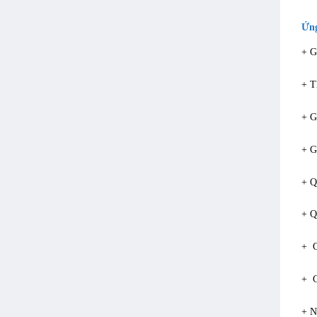
Ứng
+ G
+ T
+ G
+ G
+ Q
+ Q
+ G
+ G
+ N