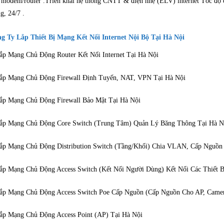
 modem/router .Triển khai hệ thống CNTT & điện nhẹ (ELV) internet Tốc độ c
g, 24/7 .
g Ty Lắp Thiết Bị Mạng Kết Nối Internet Nội Bộ Tại Hà Nội
ắp Mạng Chủ Động Router Kết Nối Internet Tại Hà Nội
ắp Mạng Chủ Động Firewall Định Tuyến, NAT, VPN Tại Hà Nội
ắp Mạng Chủ Động Firewall Bảo Mật Tại Hà Nội
ắp Mạng Chủ Động Core Switch (Trung Tâm) Quản Lý Băng Thông Tại Hà N
ắp Mạng Chủ Động Distribution Switch (Tầng/Khối) Chia VLAN, Cấp Nguồn 
ắp Mạng Chủ Động Access Switch (Kết Nối Người Dùng) Kết Nối Các Thiết 
ắp Mạng Chủ Động Access Switch Poe Cấp Nguồn (Cấp Nguồn Cho AP, Camera
ắp Mạng Chủ Động Access Point (AP) Tại Hà Nội