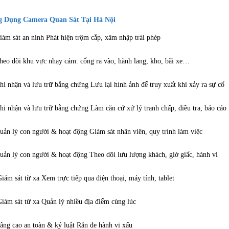
 Dụng Camera Quan Sát Tại Hà Nội
iám sát an ninh Phát hiện trộm cắp, xâm nhập trái phép
heo dõi khu vực nhạy cảm: cổng ra vào, hành lang, kho, bãi xe…
hi nhận và lưu trữ bằng chứng Lưu lại hình ảnh để truy xuất khi xảy ra sự cố
hi nhận và lưu trữ bằng chứng Làm căn cứ xử lý tranh chấp, điều tra, báo cáo
uản lý con người & hoạt động Giám sát nhân viên, quy trình làm việc
uản lý con người & hoạt động Theo dõi lưu lượng khách, giờ giấc, hành vi
iám sát từ xa Xem trực tiếp qua điện thoại, máy tính, tablet
iám sát từ xa Quản lý nhiều địa điểm cùng lúc
âng cao an toàn & kỷ luật Răn đe hành vi xấu