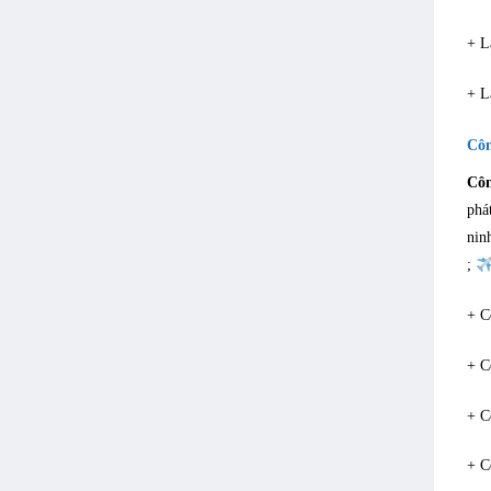
+ L
+ L
Côn
Côn
phá
nin
;
+ C
+ C
+ C
+ C