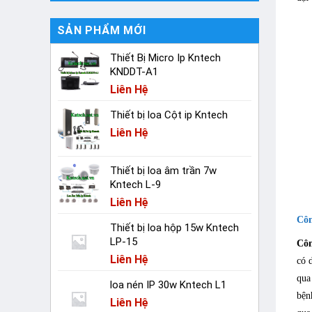
SẢN PHẨM MỚI
Thiết Bị Micro Ip Kntech
KNDDT-A1
Liên Hệ
Thiết bị loa Cột ip Kntech
Liên Hệ
Thiết bị loa âm trần 7w
Kntech L-9
Liên Hệ
Côn
Thiết bị loa hộp 15w Kntech
LP-15
Côn
Liên Hệ
có 
qua
loa nén IP 30w Kntech L1
bện
Liên Hệ