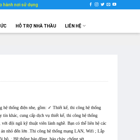
o hành nơi sử dụng
TỨC
HỖ TRỢ NHÀ THẦU
LIÊN HỆ
ng hệ thống điện nhẹ, gồm: ✓ Thiết kế, thi công hệ thống
n khác, cung cấp dịch vụ thiết kế, thi công hệ thống
với đội ngũ kỹ thuật viên lành nghề. Bạn có thể liên hệ các
dự án nhỏ đến lớn .Thi công hệ thống mạng LAN, Wifi ; Lắp
ội bộ. ; Hệ thống báo động, báo cháy, chống sét.