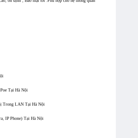
ao, ổn định ; Bảo mật tốt .Phù hợp cho hệ thống quan
ội
Poe Tại Hà Nội
Bị Trong LAN Tại Hà Nội
, IP Phone) Tại Hà Nội