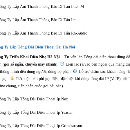
ông Ty Lắp Âm Thanh Thông Báo Di Tản Inter-M
ông Ty Lắp Âm Thanh Thông Báo Di Tản Itc
ông Ty Lắp Âm Thanh Thông Báo Di Tản Rh-Audio
g Ty Lắp Tổng Đài Điện Thoại Tại Hà Nội
g Ty Triển Khai Điện Nhẹ Hà Nội
. Tư vấn lắp Tổng đài điện thoại dùng đ
n (gọi số ngắn, chuyển máy nhanh).
Liên lạc ra/vào bên ngoài qua mạng điệ
 thông minh đến đúng người, đúng bộ phận.
Hỗ trợ chăm sóc khách hàng: l
c gọi.
Tiết kiệm chi phí gọi điện, đặc biệt khi dùng tổng đài IP (VoIP).
T
line chung, tiếp nhận cuộc gọi bài bản).
ông Ty Lắp Tổng Đài Điện Thoại Ip Nec
ông Ty Lắp Tổng Đài Điện Thoại Ip Yeastar
ông Ty Lắp Tổng Đài Điện Thoại Ip Grandstream