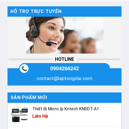
HỖ TRỢ TRỰC TUYẾN
HOTLINE
0904266242
contact@laptongdai.com
SẢN PHẨM MỚI
Thiết Bị Micro Ip Kntech KNDDT-A1
Liên Hệ