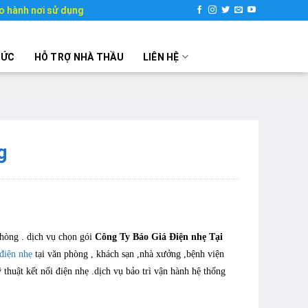
o hành nơi sử dụng
TỨC
HỖ TRỢ NHÀ THẦU
LIÊN HỆ
g
hòng . dịch vụ chọn gói
Công Ty Báo Giá Điện nhẹ Tại
 điện nhẹ
tại văn phòng , khách sạn ,nhà xưởng ,bệnh viện
 thuật kết nối điện nhẹ .dịch vụ bảo trì vận hành hệ thống