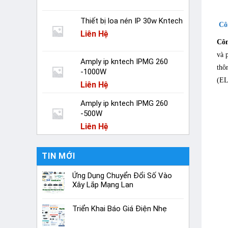
Thiết bị loa nén IP 30w Kntech
Côn
Liên Hệ
Côn
và 
Amply ip kntech IPMG 260
thô
-1000W
(EL
Liên Hệ
Amply ip kntech IPMG 260
-500W
Liên Hệ
TIN MỚI
Ứng Dụng Chuyển Đổi Số Vào
Xây Lắp Mạng Lan
Triển Khai Báo Giá Điện Nhẹ