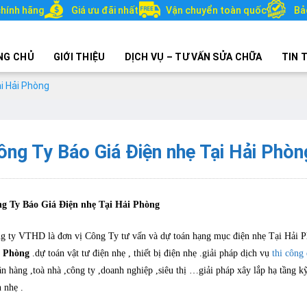
hính hãng
Giá ưu đãi nhất
Vận chuyển toàn quốc
Bả
NG CHỦ
GIỚI THIỆU
DỊCH VỤ – TƯ VẤN SỬA CHỮA
TIN 
i Hải Phòng
ông Ty Báo Giá Điện nhẹ Tại Hải Phòn
g Ty Báo Giá Điện nhẹ Tại Hải Phòng
g ty VTHD là đơn vị Công Ty tư vấn và dự toán hạng mục điện nhẹ Tại Hải P
i Phòng
.dự toán vật tư điện nhẹ , thiết bị điện nhẹ .giải pháp dịch vụ
thi công
ân hàng ,toà nhà ,công ty ,doanh nghiệp ,siêu thị …giải pháp xây lắp hạ tầng kỹ
n nhẹ .