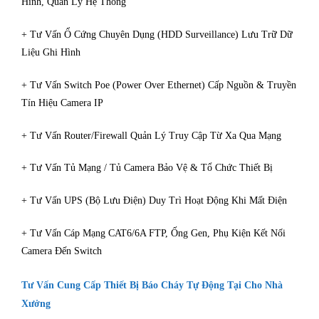
Hình, Quản Lý Hệ Thống
+ Tư Vấn Ổ Cứng Chuyên Dụng (HDD Surveillance) Lưu Trữ Dữ
Liệu Ghi Hình
+ Tư Vấn Switch Poe (Power Over Ethernet) Cấp Nguồn & Truyền
Tín Hiệu Camera IP
+ Tư Vấn Router/Firewall Quản Lý Truy Cập Từ Xa Qua Mạng
+ Tư Vấn Tủ Mạng / Tủ Camera Bảo Vệ & Tổ Chức Thiết Bị
+ Tư Vấn UPS (Bộ Lưu Điện) Duy Trì Hoạt Động Khi Mất Điện
+ Tư Vấn Cáp Mạng CAT6/6A FTP, Ống Gen, Phụ Kiện Kết Nối
Camera Đến Switch
Tư Vấn Cung Cấp Thiết Bị Báo Cháy Tự Động Tại Cho Nhà
Xưởng