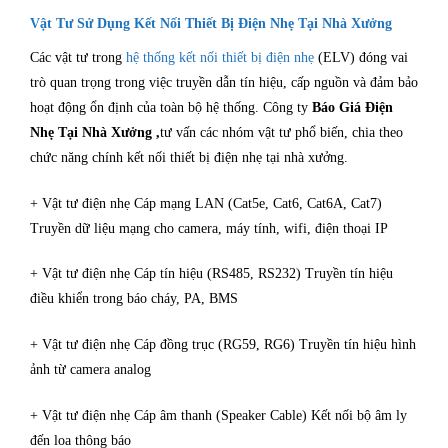
Vật Tư Sử Dụng Kết Nối Thiết Bị Điện Nhẹ Tại Nhà Xưởng
Các vật tư trong
hệ thống kết nối thiết bị điện nhẹ
(ELV) đóng vai
trò quan trọng trong việc truyền dẫn tín hiệu, cấp nguồn và đảm bảo
hoạt động ổn định của toàn bộ hệ thống. Công ty
Báo Giá Điện
Nhẹ Tại Nhà Xưởng ,
tư vấn các nhóm vật tư phổ biến, chia theo
chức năng chính kết nối thiết bị điện nhẹ tại nhà xưởng.
+ Vật tư điện nhẹ Cáp mạng LAN (Cat5e, Cat6, Cat6A, Cat7)
Truyền dữ liệu mạng cho camera, máy tính, wifi, điện thoại IP
+ Vật tư điện nhẹ Cáp tín hiệu (RS485, RS232) Truyền tín hiệu
điều khiển trong báo cháy, PA, BMS
+ Vật tư điện nhẹ Cáp đồng trục (RG59, RG6) Truyền tín hiệu hình
ảnh từ camera analog
+ Vật tư điện nhẹ Cáp âm thanh (Speaker Cable) Kết nối bộ âm ly
đến loa thông báo