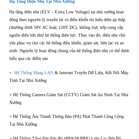
Hạ Tầng Điện Nhẹ Tại Nhà Xưởng
Hạ tầng điện nhẹ (ELV – Extra Low Voltage) tại nhà xưởng hoạt
động theo nguyên lý truyền tải và điều khiển tín hiệu điện áp thấp
(thường dưới 50V AC hoặc 120V DC), không trực tiếp cung cấp
nguồn điện lớn như hệ thống điện lực. Thay vào đó, điện nhẹ chủ
yếu phục vụ cho các hệ thống điều khiển, giám sát, liên lạc và an
ninh. Nguyên lý hoạt động chung của hệ thống điện nhẹ có thể được
hiểu qua các điểm sau.
+
Hệ Thống Mạng LAN
& Internet Truyền Dữ Liệu, Kết Nối Máy
Tính Tại Nhà Xưởng
+ Hệ Thống Camera Giám Sát (CCTV) Giám Sát An Ninh Tại Nhà
Xưởng
+ Hệ Thống Âm Thanh Thông Báo (PA) Phát Thanh Công Cộng
Tại Nhà Xưởng
+ Hệ Thống Tổng Đài Nội Bộ (PBX/IP PBX) Liên Lạc Nội Bộ,