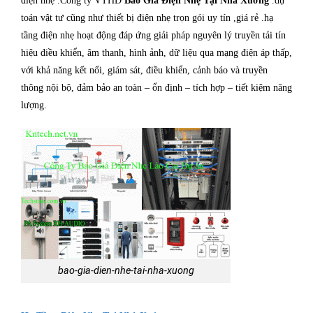
điện nhẹ .Công ty VTHD
Báo Giá Điện Nhẹ Tại Nhà Xưởng
.dự
toán vật tư cũng như thiết bị điện nhẹ trọn gói uy tín ,giá rẻ .hạ
tầng điện nhẹ hoạt động đáp ứng giải pháp nguyên lý truyền tải tín
hiệu điều khiển, âm thanh, hình ảnh, dữ liệu qua mạng điện áp thấp,
với khả năng kết nối, giám sát, điều khiển, cảnh báo và truyền
thông nội bộ, đảm bảo an toàn – ổn định – tích hợp – tiết kiệm năng
lượng.
bao-gia-dien-nhe-tai-nha-xuong