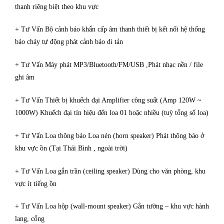
thanh riêng biệt theo khu vực
+ Tư Vấn Bộ cảnh báo khẩn cấp âm thanh thiết bị kết nối hệ thống
báo cháy tự động phát cảnh báo di tản
+ Tư Vấn Máy phát MP3/Bluetooth/FM/USB ,Phát nhạc nền / file
ghi âm
+ Tư Vấn Thiết bị khuếch đại Amplifier công suất (Amp 120W ~
1000W) Khuếch đại tín hiệu đến loa 01 hoặc nhiều (tuỳ tổng số loa)
+ Tư Vấn Loa thông báo Loa nén (horn speaker) Phát thông báo ở
khu vực ồn (Tại Thái Bình , ngoài trời)
+ Tư Vấn Loa gắn trần (ceiling speaker) Dùng cho văn phòng, khu
vực ít tiếng ồn
+ Tư Vấn Loa hộp (wall-mount speaker) Gắn tường – khu vực hành
lang, cổng